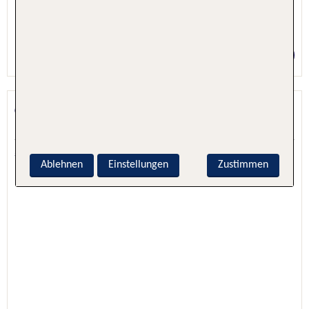
1 Nacht, Nur Hotel
Preis p.P. ab 53 €
east Hotel Hamburg
Hamburg, Hamburg, Deutschland
5.5 - 91 % Weiterempfehlung
Ablehnen
Einstellungen
Zustimmen