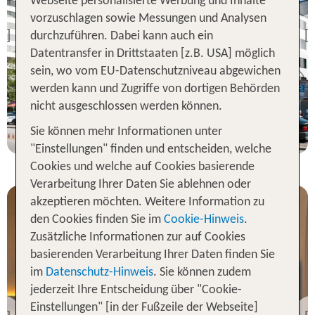
Webseite personalisierte Werbung und Inhalte
Holiday Inn - the niu,
Fusion Hamburg St. Georg
vorzuschlagen sowie Messungen und Analysen
durchzuführen. Dabei kann auch ein
Previous
85 % Weiterempfehlung
Datentransfer in Drittstaaten [z.B. USA] möglich
sein, wo vom EU-Datenschutzniveau abgewichen
werden kann und Zugriffe von dortigen Behörden
2 Nächte, Ü, XX
nicht ausgeschlossen werden können.
p.P. ab 108 €
Sie können mehr Informationen unter
"Einstellungen" finden und entscheiden, welche
Cookies und welche auf Cookies basierende
Verarbeitung Ihrer Daten Sie ablehnen oder
akzeptieren möchten. Weitere Information zu
den Cookies finden Sie im
Cookie-Hinweis
.
Zusätzliche Informationen zur auf Cookies
basierenden Verarbeitung Ihrer Daten finden Sie
im
Datenschutz-Hinweis
. Sie können zudem
Hamburg
jederzeit Ihre Entscheidung über "Cookie-
Moxy Hamburg -
Einstellungen" [in der Fußzeile der Webseite]
Finkenwerder