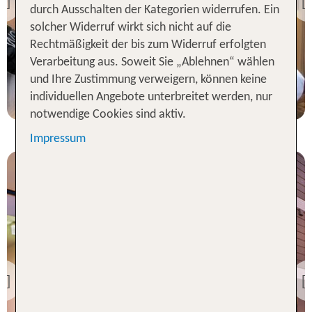
Previous
durch Ausschalten der Kategorien widerrufen. Ein
84 % Weiterempfehlung
solcher Widerruf wirkt sich nicht auf die
Rechtmäßigkeit der bis zum Widerruf erfolgten
2 Nächte, Ü, XX
Verarbeitung aus. Soweit Sie „Ablehnen“ wählen
und Ihre Zustimmung verweigern, können keine
p.P. ab 93 €
individuellen Angebote unterbreitet werden, nur
notwendige Cookies sind aktiv.
Impressum
Hamburg
Holiday Inn - the niu, Keg
Hamburg Ost
Previous
90 % Weiterempfehlung