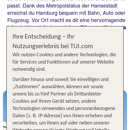
passt. Dank des Metropolstatus der Hansestadt
erreichst du Hamburg bequem mit Bahn, Auto oder
Flugzeug. Vor Ort macht es dir eine hervorragende
Infrastruktur einfach, zu deinen
Silvester-Hotspots
zu gelangen. Und mit ihrem breiten Angebot an
Ihre Entscheidung – Ihr
Hotels hält die
bestimmt die
Stadt an der Elbe
Nutzungserlebnis bei TUI.com
richtige Unterkunft für deine Silvester-Reisen nach
Wir nutzen Cookies und andere Technologien, die
Hamburg bereit.
für Services und Funktionen auf unserer Website
Hamburg zu Silvester erleben -
notwendig sind.
Unsere TOP Hotels für 2 Nächte
Darüber hinaus und soweit Sie einwilligen und
„Zustimmen“ auswählen, können wir sowie
unsere bis zu fünf Partner als Drittanbieter
Cookies auf Ihrem Gerät setzen, andere
Technologien verwenden und personenbezogene
Daten [z. B. IP-Adresse] von Ihnen erheben und
verarbeiten, um Ihnen auf oder neben unserer
Hamburg