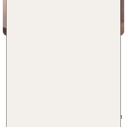
2 Nächte, Ü, XX
p.P. ab 75 €
Die besten Plätze an Silvester in
Hamburg für magische Momente
Du wünschst dir die beste Sicht auf das Silvester-
Feuerwerk in Hamburg? Die klassischen
Aussichtspunkte wie die Landungsbrücken, der
Fischmarkt und der Stintfang bieten spektakuläre
Perspektiven. Der Altonaer Balkon im Westen von
Hamburg ist an Silvester ein echter Geheimtipp mit
weitem Blick über den Hafen. Ruhiger geht es an