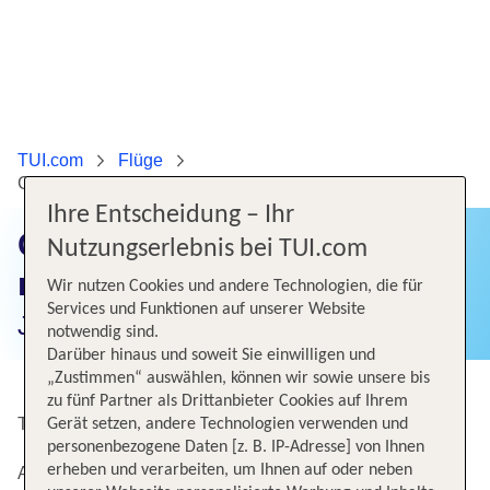
TUI.com
Flüge
Günstige Flüge von Burgas nach Hannover
Ihre Entscheidung – Ihr
Günstige Flüge von Burgas
Nutzungserlebnis bei TUI.com
nach Hannover
Wir nutzen Cookies und andere Technologien, die für
Services und Funktionen auf unserer Website
Jetzt Flugangebote finden!
notwendig sind.
Darüber hinaus und soweit Sie einwilligen und
„Zustimmen“ auswählen, können wir sowie unsere bis
zu fünf Partner als Drittanbieter Cookies auf Ihrem
Top Angebote von Burgas nach Hannover
Gerät setzen, andere Technologien verwenden und
personenbezogene Daten [z. B. IP-Adresse] von Ihnen
erheben und verarbeiten, um Ihnen auf oder neben
Alternative Flugverbindungen nach Hannover