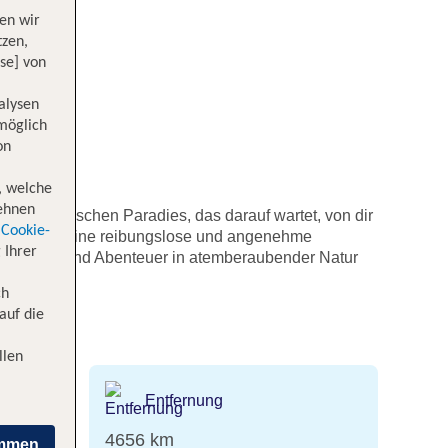
en wir
tzen,
se] von
alysen
 möglich
on
, welche
lehnen
inem tropischen Paradies, das darauf wartet, von dir
Cookie-
 kannst du eine reibungslose und angenehme
 Ihrer
Erlebnisse und Abenteuer in atemberaubender Natur
ch
auf die
Cabral
llen
Entfernung
en
4656 km
immen