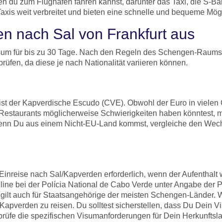
denen du zum Flughafen fahren kannst, darunter das Taxi, die S
 Taxis weit verbreitet und bieten eine schnelle und bequeme Mögl
en nach Sal von Frankfurt aus
sum für bis zu 30 Tage. Nach den Regeln des Schengen-Raums 
üfen, da diese je nach Nationalität variieren können.
ist der Kapverdische Escudo (CVE). Obwohl der Euro in vielen O
 Restaurants möglicherweise Schwierigkeiten haben könntest, m
Wenn Du aus einem Nicht-EU-Land kommst, vergleiche den We
 Einreise nach Sal/Kapverden erforderlich, wenn der Aufenthalt
online bei der Polícia National de Cabo Verde unter Angabe der
es gilt auch für Staatsangehörige der meisten Schengen-Lände
apverden zu reisen. Du solltest sicherstellen, dass Du Dein Vi
prüfe die spezifischen Visumanforderungen für Dein Herkunftsla