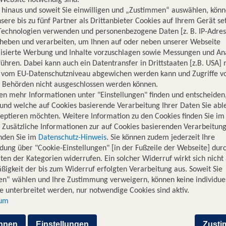
hinaus und soweit Sie einwilligen und „Zustimmen“ auswählen, könn
sere bis zu fünf Partner als Drittanbieter Cookies auf Ihrem Gerät se
Technologien verwenden und personenbezogene Daten [z. B. IP-Adres
rheben und verarbeiten, um Ihnen auf oder neben unserer Webseite
lisierte Werbung und Inhalte vorzuschlagen sowie Messungen und An
ühren. Dabei kann auch ein Datentransfer in Drittstaaten [z.B. USA]
o vom EU-Datenschutzniveau abgewichen werden kann und Zugriffe v
n Behörden nicht ausgeschlossen werden können.
Sal/Kapverden
en mehr Informationen unter "Einstellungen" finden und entscheiden
und welche auf Cookies basierende Verarbeitung Ihrer Daten Sie ab
he Momente. Ein Flug von Frankfurt nach Sal öffnet die Tür zu e
eptieren möchten. Weitere Information zu den Cookies finden Sie im
onen, die Direktflüge und Flüge mit Zwischenstopps umfassen,
. Zusätzliche Informationen zur auf Cookies basierenden Verarbeitung
 du dir als sonnige Tage am Strand, faszinierende kulturelle 
inden Sie im
Datenschutz-Hinweis
. Sie können zudem jederzeit Ihre
nkfurt nach Sal.
dung über "Cookie-Einstellungen" [in der Fußzeile der Webseite] dur
ten der Kategorien widerrufen. Ein solcher Widerruf wirkt sich nicht 
von Frankfurt nach Sal / Amilcal 
igkeit der bis zum Widerruf erfolgten Verarbeitung aus. Soweit Sie
en“ wählen und Ihre Zustimmung verweigern, können keine individue
 unterbreitet werden, nur notwendige Cookies sind aktiv.
sum
kunft
Flugzeit
fen Kapverden
6 Stunden und 15 Minut
hnen
Einstellungen
Zust