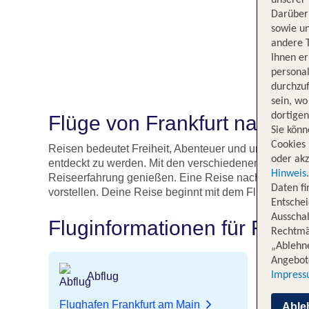
Darüber 
sowie un
andere 
Ihnen e
persona
durchzuf
sein, w
dortige
Flüge von Frankfurt nach 
Sie könn
Cookies 
Reisen bedeutet Freiheit, Abenteuer und unvergesslic
oder akz
entdeckt zu werden. Mit den verschiedenen Flugopti
Hinweis
Reiseerfahrung genießen. Eine Reise nach Sal kannst
Daten f
vorstellen. Deine Reise beginnt mit dem Flug von Fra
Entschei
Ausschal
Fluginformationen für Flüge 
Rechtmäß
„Ablehn
Angebote
Impres
Abflug
An
Flugha
Flughafen Frankfurt am Main
Able