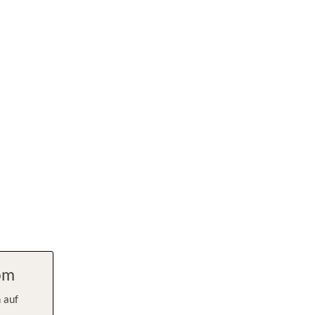
com
 auf