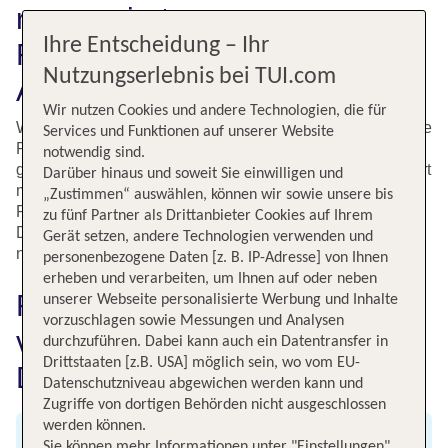
renommierte
Ihre Entscheidung – Ihr
Fluggesellschaften, attraktive
Nutzungserlebnis bei TUI.com
Angebote, günstige Preise
Wir nutzen Cookies und andere Technologien, die für
Wer schnell und günstig von den Kanarischen Inseln in die
Services und Funktionen auf unserer Website
Rheinmetropole fliegen möchte, kann bei TUI aus einer
notwendig sind.
großen Auswahl attraktiver Angebote wählen. Ob preiswert
Darüber hinaus und soweit Sie einwilligen und
mit dem Pure Tarif oder besonders komfortabel mit dem
„Zustimmen“ auswählen, können wir sowie unsere bis
Perfect Tarif - bei TUI buchst Du immer den optimal auf
zu fünf Partner als Drittanbieter Cookies auf Ihrem
Deine Bedürfnisse abgestimmten Flug von Gran Canaria
Gerät setzen, andere Technologien verwenden und
nach Düsseldorf.
personenbezogene Daten [z. B. IP-Adresse] von Ihnen
erheben und verarbeiten, um Ihnen auf oder neben
Fluginformationen für Flüge
unserer Webseite personalisierte Werbung und Inhalte
vorzuschlagen sowie Messungen und Analysen
von Gran Canaria nach
durchzuführen. Dabei kann auch ein Datentransfer in
Drittstaaten [z.B. USA] möglich sein, wo vom EU-
Düsseldorf
Datenschutzniveau abgewichen werden kann und
Zugriffe von dortigen Behörden nicht ausgeschlossen
werden können.
Sie können mehr Informationen unter "Einstellungen"
Abflug