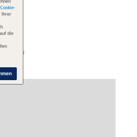
lehnen
Cookie-
 Ihrer
ch
auf die
llen
 nach Hanoi
immen