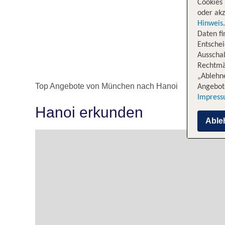
Cookies 
oder akz
Hinweis
Daten f
Entschei
Ausschal
Rechtmäß
„Ablehn
Top Angebote von München nach Hanoi
Angebote
Impres
Hanoi erkunden
Able