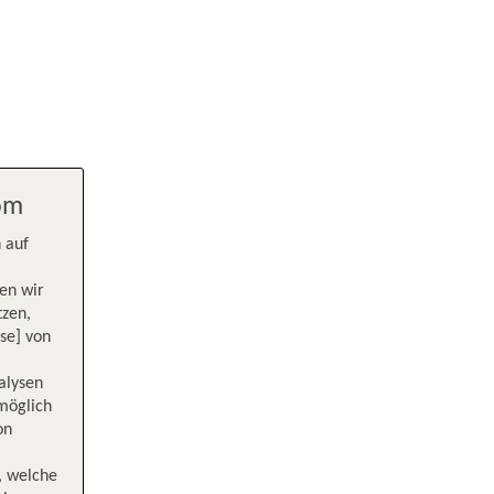
com
 auf
en wir
tzen,
se] von
alysen
 möglich
on
, welche