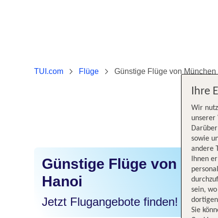
TUI.com
Flüge
Günstige Flüge von München
Ihre 
Wir nutz
unserer 
Darüber 
sowie un
andere 
Ihnen e
Günstige Flüge von Mün
persona
Hanoi
durchzuf
sein, w
Jetzt Flugangebote finden!
dortige
Sie könn