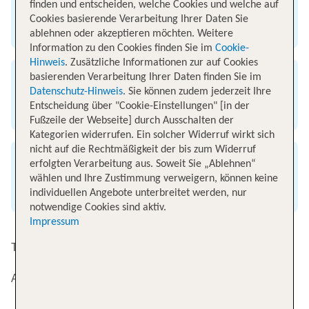
Ankunft
finden und entscheiden, welche Cookies und welche auf
Cookies basierende Verarbeitung Ihrer Daten Sie
Flughafen Hongkong
ablehnen oder akzeptieren möchten. Weitere
Information zu den Cookies finden Sie im
Cookie-
Hinweis
. Zusätzliche Informationen zur auf Cookies
basierenden Verarbeitung Ihrer Daten finden Sie im
Flugzeit
Datenschutz-Hinweis
. Sie können zudem jederzeit Ihre
Entscheidung über "Cookie-Einstellungen" [in der
16 Stunden
Fußzeile der Webseite] durch Ausschalten der
Kategorien widerrufen. Ein solcher Widerruf wirkt sich
nicht auf die Rechtmäßigkeit der bis zum Widerruf
erfolgten Verarbeitung aus. Soweit Sie „Ablehnen“
Entfernung
wählen und Ihre Zustimmung verweigern, können keine
9050 km
individuellen Angebote unterbreitet werden, nur
notwendige Cookies sind aktiv.
Impressum
Top Angebote von München nach Hongkong
Alternative Flugverbindungen nach Hongkong