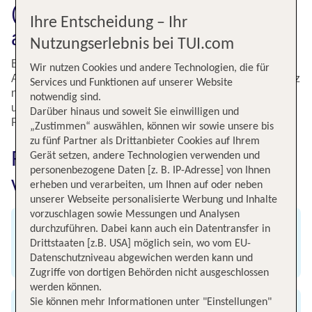
(HKT). Jetzt buchen und
Ihre Entscheidung – Ihr
abheben!
Nutzungserlebnis bei TUI.com
Eine faszinierende Kultur, traumhafte Strände und tolle
Wir nutzen Cookies und andere Technologien, die für
Ausgehmöglichkeiten - auf Phuket genießt Du Ferien ganz
Services und Funktionen auf unserer Website
nach Deinem Geschmack. Nutze die günstigen Angebote
notwendig sind.
und buche jetzt Deinen Flug von München (MUC) nach
Darüber hinaus und soweit Sie einwilligen und
Phuket (HKT).
„Zustimmen“ auswählen, können wir sowie unsere bis
zu fünf Partner als Drittanbieter Cookies auf Ihrem
Fluginformationen für Flüge
Gerät setzen, andere Technologien verwenden und
personenbezogene Daten [z. B. IP-Adresse] von Ihnen
von München nach Hongkong
erheben und verarbeiten, um Ihnen auf oder neben
unserer Webseite personalisierte Werbung und Inhalte
vorzuschlagen sowie Messungen und Analysen
durchzuführen. Dabei kann auch ein Datentransfer in
Abflug
Drittstaaten [z.B. USA] möglich sein, wo vom EU-
Datenschutzniveau abgewichen werden kann und
Flughafen München
Zugriffe von dortigen Behörden nicht ausgeschlossen
werden können.
Sie können mehr Informationen unter "Einstellungen"