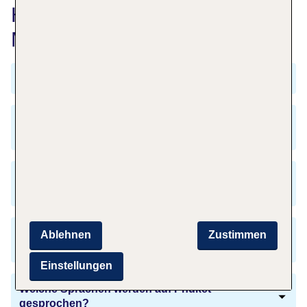
Häufig gestellte Fragen zu
München nach Hongkong
Was kosten Flüge von München nach Phuket?
Wann fliegen die meisten Menschen von
München nach Phuket?
Wie lange dauert der Flug von München nach
Phuket?
Brauche ich einen Reisepass, um nach Phuket
Ablehnen
Zustimmen
zu fliegen?
Einstellungen
Welche Sprachen werden auf Phuket
gesprochen?