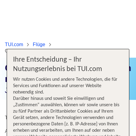
TUI.com
Flüge
Günstige Flüge von München nach Manila
Ihre Entscheidung – Ihr
Günstige Flüge von München
Nutzungserlebnis bei TUI.com
nach Manila
Wir nutzen Cookies und andere Technologien, die für
Services und Funktionen auf unserer Website
Jetzt Flugangebote finden!
notwendig sind.
Darüber hinaus und soweit Sie einwilligen und
„Zustimmen“ auswählen, können wir sowie unsere bis
zu fünf Partner als Drittanbieter Cookies auf Ihrem
Top Angebote von München nach Manila
Gerät setzen, andere Technologien verwenden und
personenbezogene Daten [z. B. IP-Adresse] von Ihnen
erheben und verarbeiten, um Ihnen auf oder neben
Alternative Flugverbindungen nach Manila