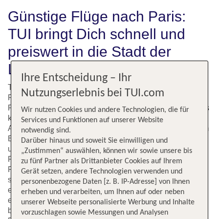
Günstige Flüge nach Paris:
TUI bringt Dich schnell und
preiswert in die Stadt der
Liebe
Ihre Entscheidung – Ihr
Träumst auch Du schon lange von einem
Städtetrip
nach
Nutzungserlebnis bei TUI.com
Paris? Ganz egal, ob Dir der Sinn nach Kultur, Ausgehen,
Romantik oder Shopping steht – bei einem Urlaub in Paris
Wir nutzen Cookies und andere Technologien, die für
kommt jeder auf seine Kosten. Sehenswürdigkeiten und
Services und Funktionen auf unserer Website
Attraktionen wie der Eiffelturm oder Disneyland laden zum
notwendig sind.
Entdecken, kleine Cafés und Restaurants zum Verweilen
Darüber hinaus und soweit Sie einwilligen und
und Genießen ein. Paris verfügt insgesamt über drei
„Zustimmen“ auswählen, können wir sowie unsere bis
Flughäfen. Für Urlaubsgäste sind vor allem der Flughafen
zu fünf Partner als Drittanbieter Cookies auf Ihrem
Paris-Charles-de-Gaulle und Paris-Orly interessant. Sie
Gerät setzen, andere Technologien verwenden und
sind der Ausgangspunkt für alle Reisenden, die das
personenbezogene Daten [z. B. IP-Adresse] von Ihnen
einzigartige Flair der weltberühmten Metropole hautnah
erheben und verarbeiten, um Ihnen auf oder neben
erleben möchten. Lass auch Du Dich verzaubern und
unserer Webseite personalisierte Werbung und Inhalte
buche jetzt mit TUI Deinen maßgeschneiderten Flug nach
vorzuschlagen sowie Messungen und Analysen