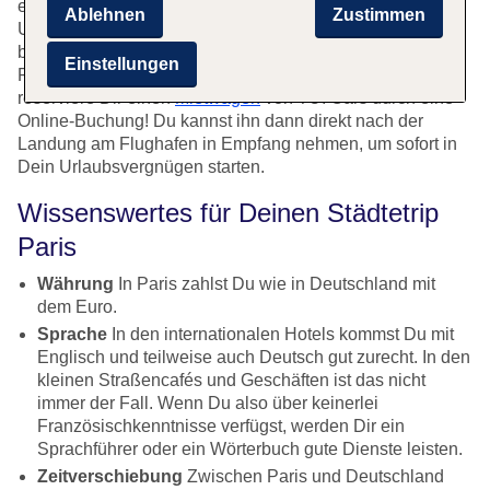
ein Privattransfer, der Dich vom Flughafen direkt in Dein
Ablehnen
Zustimmen
Urlaubsdomizil bringt. Du kannst diesen Service ganz
bequem bei tui.com zusammen mit Deinem Flug nach
Einstellungen
Paris buchen. Möchtest Du lieber selbst fahren? Dann
reserviere Dir einen
Mietwagen
von TUI Cars durch eine
Online-Buchung! Du kannst ihn dann direkt nach der
Landung am Flughafen in Empfang nehmen, um sofort in
Dein Urlaubsvergnügen starten.
Wissenswertes für Deinen Städtetrip
Paris
Währung
In Paris zahlst Du wie in Deutschland mit
dem Euro.
Sprache
In den internationalen Hotels kommst Du mit
Englisch und teilweise auch Deutsch gut zurecht. In den
kleinen Straßencafés und Geschäften ist das nicht
immer der Fall. Wenn Du also über keinerlei
Französischkenntnisse verfügst, werden Dir ein
Sprachführer oder ein Wörterbuch gute Dienste leisten.
Zeitverschiebung
Zwischen Paris und Deutschland