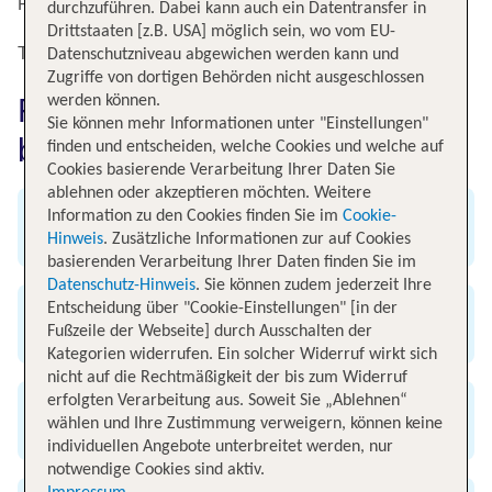
Paris.
durchzuführen. Dabei kann auch ein Datentransfer in
Drittstaaten [z.B. USA] möglich sein, wo vom EU-
Top Flugangebote nach Paris Orly
Datenschutzniveau abgewichen werden kann und
Zugriffe von dortigen Behörden nicht ausgeschlossen
werden können.
Flug nach Paris Orly einfach
Sie können mehr Informationen unter "Einstellungen"
bei TUI buchen
finden und entscheiden, welche Cookies und welche auf
Cookies basierende Verarbeitung Ihrer Daten Sie
ablehnen oder akzeptieren möchten. Weitere
Information zu den Cookies finden Sie im
Cookie-
Angebot an weltweiten Flügen
Hinweis
. Zusätzliche Informationen zur auf Cookies
basierenden Verarbeitung Ihrer Daten finden Sie im
Datenschutz-Hinweis
. Sie können zudem jederzeit Ihre
Entscheidung über "Cookie-Einstellungen" [in der
Exklusive Flug-Specials
Fußzeile der Webseite] durch Ausschalten der
Kategorien widerrufen. Ein solcher Widerruf wirkt sich
nicht auf die Rechtmäßigkeit der bis zum Widerruf
erfolgten Verarbeitung aus. Soweit Sie „Ablehnen“
Günstig & bequem buchen
wählen und Ihre Zustimmung verweigern, können keine
individuellen Angebote unterbreitet werden, nur
notwendige Cookies sind aktiv.