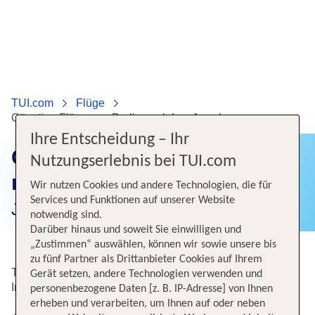
TUI.com
Flüge
Günstige Flüge von Berlin nach Los Angeles
Ihre Entscheidung – Ihr
Günstige Flüge von Berlin
Nutzungserlebnis bei TUI.com
nach Los Angeles
Wir nutzen Cookies und andere Technologien, die für
Services und Funktionen auf unserer Website
Jetzt Flugangebote finden!
notwendig sind.
Darüber hinaus und soweit Sie einwilligen und
„Zustimmen“ auswählen, können wir sowie unsere bis
zu fünf Partner als Drittanbieter Cookies auf Ihrem
Top Angebote von Berlin-Brandenburg nach Los Angeles
Gerät setzen, andere Technologien verwenden und
Intl
personenbezogene Daten [z. B. IP-Adresse] von Ihnen
erheben und verarbeiten, um Ihnen auf oder neben