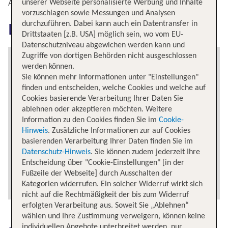
unserer Webseite personalisierte Werbung und Inhalte
Alternative Flugverbindungen nach Los Angeles Intl
vorzuschlagen sowie Messungen und Analysen
durchzuführen. Dabei kann auch ein Datentransfer in
Los Angeles Intl erkunden
Drittstaaten [z.B. USA] möglich sein, wo vom EU-
Datenschutzniveau abgewichen werden kann und
Zugriffe von dortigen Behörden nicht ausgeschlossen
werden können.
Sie können mehr Informationen unter "Einstellungen"
finden und entscheiden, welche Cookies und welche auf
Cookies basierende Verarbeitung Ihrer Daten Sie
ablehnen oder akzeptieren möchten. Weitere
Information zu den Cookies finden Sie im
Cookie-
Hinweis
. Zusätzliche Informationen zur auf Cookies
basierenden Verarbeitung Ihrer Daten finden Sie im
Datenschutz-Hinweis
. Sie können zudem jederzeit Ihre
Entscheidung über "Cookie-Einstellungen" [in der
Fußzeile der Webseite] durch Ausschalten der
Kategorien widerrufen. Ein solcher Widerruf wirkt sich
nicht auf die Rechtmäßigkeit der bis zum Widerruf
erfolgten Verarbeitung aus. Soweit Sie „Ablehnen“
wählen und Ihre Zustimmung verweigern, können keine
individuellen Angebote unterbreitet werden, nur