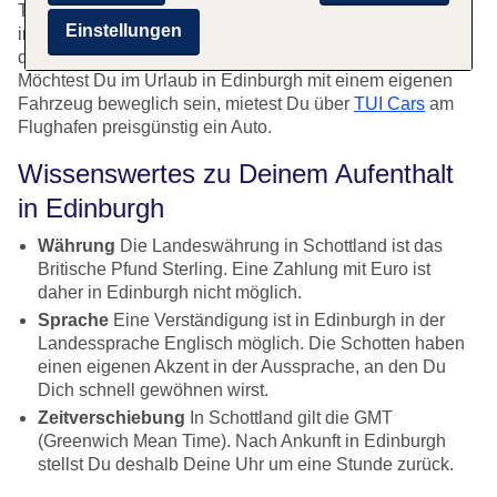
Trambahn oder ein Taxi bringen Dich in wenigen Minuten
Einstellungen
ins Stadtzentrum. Für hohe Ansprüche an den Transport
direkt ab dem Flugzeug ist ein Chauffeurservice buchbar.
Möchtest Du im Urlaub in Edinburgh mit einem eigenen
Fahrzeug beweglich sein, mietest Du über
TUI Cars
am
Flughafen preisgünstig ein Auto.
Wissenswertes zu Deinem Aufenthalt
in Edinburgh
Währung
Die Landeswährung in Schottland ist das
Britische Pfund Sterling. Eine Zahlung mit Euro ist
daher in Edinburgh nicht möglich.
Sprache
Eine Verständigung ist in Edinburgh in der
Landessprache Englisch möglich. Die Schotten haben
einen eigenen Akzent in der Aussprache, an den Du
Dich schnell gewöhnen wirst.
Zeitverschiebung
In Schottland gilt die GMT
(Greenwich Mean Time). Nach Ankunft in Edinburgh
stellst Du deshalb Deine Uhr um eine Stunde zurück.