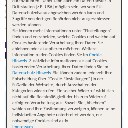
durchzuführen. Dabei kann auch ein Datentransfer in
Flugverbindungen bestehen aus Edinburgh in zahlreiche
Drittstaaten [z.B. USA] möglich sein, wo vom EU-
europäische Metropolen, in die Türkei, nach Nordafrika
Datenschutzniveau abgewichen werden kann und
sowie in die USA und nach Kanada.
Zugriffe von dortigen Behörden nicht ausgeschlossen
werden können.
Top Flugangebote nach Edinburgh
Sie können mehr Informationen unter "Einstellungen"
finden und entscheiden, welche Cookies und welche auf
Flug nach Edinburgh einfach
Cookies basierende Verarbeitung Ihrer Daten Sie
ablehnen oder akzeptieren möchten. Weitere
bei TUI buchen
Information zu den Cookies finden Sie im
Cookie-
Hinweis
. Zusätzliche Informationen zur auf Cookies
basierenden Verarbeitung Ihrer Daten finden Sie im
Datenschutz-Hinweis
. Sie können zudem jederzeit Ihre
Angebot an weltweiten Flügen
Entscheidung über "Cookie-Einstellungen" [in der
Fußzeile der Webseite] durch Ausschalten der
Kategorien widerrufen. Ein solcher Widerruf wirkt sich
nicht auf die Rechtmäßigkeit der bis zum Widerruf
Exklusive Flug-Specials
erfolgten Verarbeitung aus. Soweit Sie „Ablehnen“
wählen und Ihre Zustimmung verweigern, können keine
individuellen Angebote unterbreitet werden, nur
notwendige Cookies sind aktiv.
Günstig & bequem buchen
Impressum