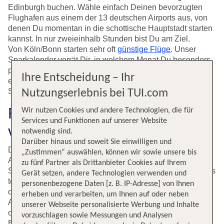
Edinburgh buchen. Wähle einfach Deinen bevorzugten
Flughafen aus einem der 13 deutschen Airports aus, von
denen Du momentan in die schottische Hauptstadt starten
kannst. In nur zweieinhalb Stunden bist Du am Ziel.
Von Köln/Bonn starten sehr oft
günstige Flüge
. Unser
Sparkalender verrät Dir, in welchem Monat Du besonders
preiswert fliegst. Vom Flughafen in Edinburgh bringt Dich
Ihre Entscheidung – Ihr
ein Expressbus alle zehn Minuten in das Zentrum der
Stadt.
Nutzungserlebnis bei TUI.com
Flüge nach Edinburgh mit TUI
Wir nutzen Cookies und andere Technologien, die für
Services und Funktionen auf unserer Website
vergleichen und buchen
notwendig sind.
Darüber hinaus und soweit Sie einwilligen und
Die schottische Hauptstadt Edinburgh lädt zu einem
„Zustimmen“ auswählen, können wir sowie unsere bis
Ausflug in die Vergangenheit ein und lässt Dich im
zu fünf Partner als Drittanbieter Cookies auf Ihrem
Sommer an den kulturellen Highlights des Fringe Festivals
Gerät setzen, andere Technologien verwenden und
teilhaben. Entdecke die Pracht der Royal Mile im Herzen
personenbezogene Daten [z. B. IP-Adresse] von Ihnen
der Stadt und erlebe im August Straßenkünstler und
erheben und verarbeiten, um Ihnen auf oder neben
Artisten oder eine Theateraufführung in einer Bibliothek
unserer Webseite personalisierte Werbung und Inhalte
oder einem Pub. Du kommst auf dem Flughafen
vorzuschlagen sowie Messungen und Analysen
Edinburgh, 18 Kilometer westlich der Innenstadt, an.