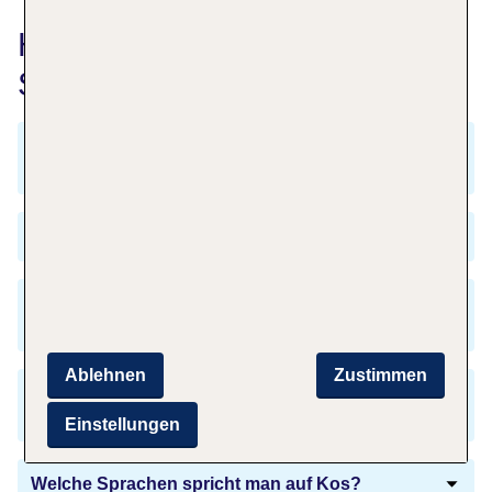
Häufig gestellte Fragen zu
Saarbrücken nach Kos
Was kostet ein Flug von Saarbrücken nach
Kos?
Wann fliegen die meisten Urlauber nach Kos?
Kommt es beim Flug von Saarbrücken nach
Kos zu einer Zeitverschiebung?
Ablehnen
Zustimmen
Brauche ich für den Flug nach Kos einen
Reisepass?
Einstellungen
Welche Sprachen spricht man auf Kos?