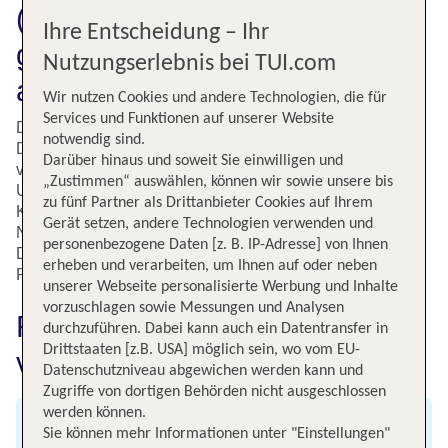
(SCN) nach Kos (KGS) und
Ihre Entscheidung – Ihr
genieße pures Urlaubsglück
Nutzungserlebnis bei TUI.com
auf der Ägäisinsel
Wir nutzen Cookies und andere Technologien, die für
Services und Funktionen auf unserer Website
Du hast Lust auf maritimes Urlaubsfeeling und möchtest
notwendig sind.
Deine Ferien auf einer sonnenreichen Mittelmeerinsel
Darüber hinaus und soweit Sie einwilligen und
verbringen? Dann erfüllt die griechische Insel Kos Deine
„Zustimmen“ auswählen, können wir sowie unsere bis
Urlaubssehnsüchte. Bei TUI reist Du immer zu Top-
zu fünf Partner als Drittanbieter Cookies auf Ihrem
Konditionen von Saarbrücken (SCN) nach Kos (KGS).
Gerät setzen, andere Technologien verwenden und
Nach einer kurzen Flugdauer von drei Stunden bezaubert
personenbezogene Daten [z. B. IP-Adresse] von Ihnen
Dich die griechische Trauminsel mit ihrer landschaftlichen
erheben und verarbeiten, um Ihnen auf oder neben
Pracht und ihrem kulturellen Reichtum.
unserer Webseite personalisierte Werbung und Inhalte
vorzuschlagen sowie Messungen und Analysen
Fluginformationen für Flüge
durchzuführen. Dabei kann auch ein Datentransfer in
Drittstaaten [z.B. USA] möglich sein, wo vom EU-
von Saarbrücken nach Kos
Datenschutzniveau abgewichen werden kann und
Zugriffe von dortigen Behörden nicht ausgeschlossen
werden können.
Abflug
Sie können mehr Informationen unter "Einstellungen"