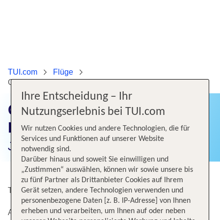
TUI.com
Flüge
Günstige Flüge von Barcelona nach Hamburg
Ihre Entscheidung – Ihr
Günstige Flüge von
Nutzungserlebnis bei TUI.com
Barcelona nach Hamburg
Wir nutzen Cookies und andere Technologien, die für
Services und Funktionen auf unserer Website
Jetzt Flugangebote finden!
notwendig sind.
Darüber hinaus und soweit Sie einwilligen und
„Zustimmen“ auswählen, können wir sowie unsere bis
zu fünf Partner als Drittanbieter Cookies auf Ihrem
Top Angebote von Barcelona nach Hamburg
Gerät setzen, andere Technologien verwenden und
personenbezogene Daten [z. B. IP-Adresse] von Ihnen
erheben und verarbeiten, um Ihnen auf oder neben
Alternative Flugverbindungen nach Hamburg