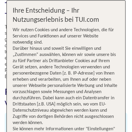
Top-Angebote nutzen und mit
Ihre Entscheidung – Ihr
TUI abheben!
Nutzungserlebnis bei TUI.com
TUI als weltweit größter Reiseveranstalter bringt Dich
Wir nutzen Cookies und andere Technologien, die für
schon für kleines Geld von Stuttgart nach Ankara. Die
Services und Funktionen auf unserer Website
günstigen Angebote und die kurze Flugzeit von nur etwa
notwendig sind.
drei Stunden sind gute Argumente für einen Flug in die
Darüber hinaus und soweit Sie einwilligen und
türkische Metropole. Steht Dir der Sinn nach einem
„Zustimmen“ auswählen, können wir sowie unsere bis
erlebnisreichen Städtetrip oder möchtest Du auf
zu fünf Partner als Drittanbieter Cookies auf Ihrem
entspannten Rundreisen Anatolien erkunden? In jedem
Gerät setzen, andere Technologien verwenden und
Fall ist Ankara der Ausgangspunkt für Urlaubsfreuden der
personenbezogene Daten [z. B. IP-Adresse] von Ihnen
Extraklasse!
erheben und verarbeiten, um Ihnen auf oder neben
unserer Webseite personalisierte Werbung und Inhalte
Fluginformationen für Flüge
vorzuschlagen sowie Messungen und Analysen
durchzuführen. Dabei kann auch ein Datentransfer in
von Stuttgart nach Ankara
Drittstaaten [z.B. USA] möglich sein, wo vom EU-
Datenschutzniveau abgewichen werden kann und
Zugriffe von dortigen Behörden nicht ausgeschlossen
werden können.
Abflug
Sie können mehr Informationen unter "Einstellungen"