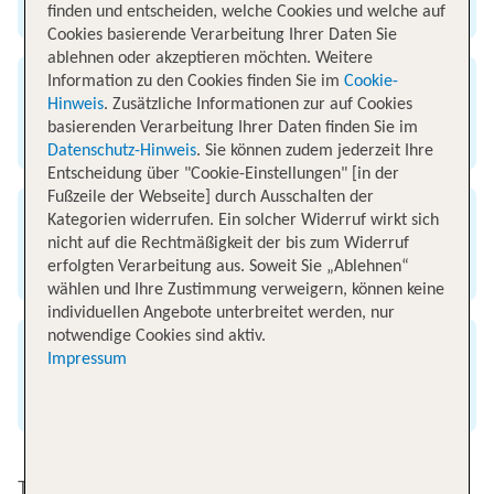
Flughafen Stuttgart
finden und entscheiden, welche Cookies und welche auf
Cookies basierende Verarbeitung Ihrer Daten Sie
ablehnen oder akzeptieren möchten. Weitere
Information zu den Cookies finden Sie im
Cookie-
Ankunft
Hinweis
. Zusätzliche Informationen zur auf Cookies
basierenden Verarbeitung Ihrer Daten finden Sie im
Flughafen Ankara
Datenschutz-Hinweis
. Sie können zudem jederzeit Ihre
Entscheidung über "Cookie-Einstellungen" [in der
Fußzeile der Webseite] durch Ausschalten der
Kategorien widerrufen. Ein solcher Widerruf wirkt sich
Flugzeit
nicht auf die Rechtmäßigkeit der bis zum Widerruf
erfolgten Verarbeitung aus. Soweit Sie „Ablehnen“
3 Stunden 5 Minuten
wählen und Ihre Zustimmung verweigern, können keine
individuellen Angebote unterbreitet werden, nur
notwendige Cookies sind aktiv.
Entfernung
Impressum
2050 km
Top Angebote von Stuttgart nach Ankara / Esenboga