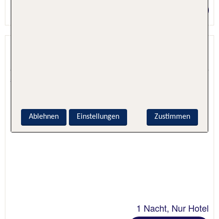
Preis p.P. ab 33 €
Barceló Dresden Newa
Dresden, Sachsen, Deutschland
5.1 - 91 % Weiterempfehlung
Ablehnen
Einstellungen
Zustimmen
1 Nacht, Nur Hotel