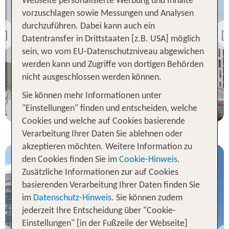
Webseite personalisierte Werbung und Inhalte
Dresden
vorzuschlagen sowie Messungen und Analysen
ARCOTEL HafenCity
durchzuführen. Dabei kann auch ein
Dresden
Previous
Datentransfer in Drittstaaten [z.B. USA] möglich
98 % Weiterempfehlung
sein, wo vom EU-Datenschutzniveau abgewichen
werden kann und Zugriffe von dortigen Behörden
nicht ausgeschlossen werden können.
1 Nacht, Ü, XX
Sie können mehr Informationen unter
p.P. ab 39 €
"Einstellungen" finden und entscheiden, welche
Cookies und welche auf Cookies basierende
Verarbeitung Ihrer Daten Sie ablehnen oder
akzeptieren möchten. Weitere Information zu
den Cookies finden Sie im
Cookie-Hinweis
.
Zusätzliche Informationen zur auf Cookies
basierenden Verarbeitung Ihrer Daten finden Sie
im
Datenschutz-Hinweis
. Sie können zudem
jederzeit Ihre Entscheidung über "Cookie-
Einstellungen" [in der Fußzeile der Webseite]
Dresden