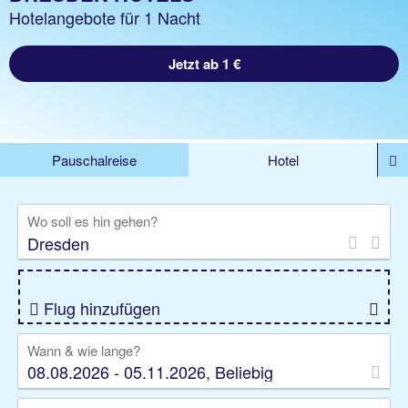
Hotelangebote für 1 Nacht
Jetzt ab 1 €
Pauschalreise
Hotel
DEALS
Flug
Ferienhaus
Mietwagen
Wo soll es hin gehen?
Kreuzfahrten
Rundreisen
Ausflüge
Camper
Privattransfer
Zusatzleistungen
Flug hinzufügen
Wann & wie lange?
08.08.2026 - 05.11.2026, Beliebig