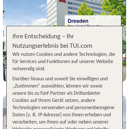
Dresden
Ibis Hotel Dresden
Zentrum
Previous
Ihre Entscheidung – Ihr
93 % Weiterempfehlung
Nutzungserlebnis bei TUI.com
Wir nutzen Cookies und andere Technologien, die
1 Nacht, Ü, XX
für Services und Funktionen auf unserer Website
p.P. ab 29 €
notwendig sind.
Darüber hinaus und soweit Sie einwilligen und
„Zustimmen“ auswählen, können wir sowie
unsere bis zu fünf Partner als Drittanbieter
Cookies auf Ihrem Gerät setzen, andere
Technologien verwenden und personenbezogene
Daten [z. B. IP-Adresse] von Ihnen erheben und
verarbeiten, um Ihnen auf oder neben unserer