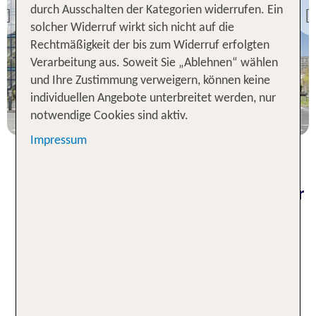
Dorint Hotel Dresden
durch Ausschalten der Kategorien widerrufen. Ein
Previous
solcher Widerruf wirkt sich nicht auf die
93 % Weiterempfehlung
Rechtmäßigkeit der bis zum Widerruf erfolgten
Verarbeitung aus. Soweit Sie „Ablehnen“ wählen
1 Nacht, Ü, DZ
und Ihre Zustimmung verweigern, können keine
individuellen Angebote unterbreitet werden, nur
p.P. ab 41 €
notwendige Cookies sind aktiv.
Impressum
Komfortabel übernachten in einer
Unterkunft in Dresden
Buche bei TUI ein Hotel in Dresden und erlebe
diesen besonderen Zauber, den der berühmte
Beiname beschreibt: Florenz an der Elbe. Er ist
Ausdruck der Bewunderung für die wertvollen