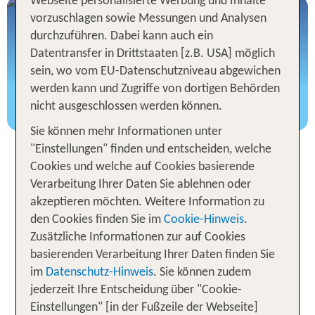
Webseite personalisierte Werbung und Inhalte
Mehr Istrien Urlaub für Dich
vorzuschlagen sowie Messungen und Analysen
Hotels, Inspirationen, Ausflüge uvm.
durchzuführen. Dabei kann auch ein
Datentransfer in Drittstaaten [z.B. USA] möglich
sein, wo vom EU-Datenschutzniveau abgewichen
werden kann und Zugriffe von dortigen Behörden
Hier mehr entdecken!
nicht ausgeschlossen werden können.
Sie können mehr Informationen unter
"Einstellungen" finden und entscheiden, welche
Pauschalreise nach Istrien in
Cookies und welche auf Cookies basierende
Kroatien
Verarbeitung Ihrer Daten Sie ablehnen oder
akzeptieren möchten. Weitere Information zu
Eine Pauschalreise nach Istrien ist die ideale Wahl
den Cookies finden Sie im
Cookie-Hinweis
.
für Urlauber aller Art, die nach einem stressfreien
Zusätzliche Informationen zur auf Cookies
und rundum gelungenen Urlaub an der
basierenden Verarbeitung Ihrer Daten finden Sie
wunderschönen Adria suchen. Die Region im
im
Datenschutz-Hinweis
. Sie können zudem
Norden Kroatiens bietet eine unglaubliche Vielfalt
jederzeit Ihre Entscheidung über "Cookie-
an Aktivitäten und Sehenswürdigkeiten, die jedem
Einstellungen" [in der Fußzeile der Webseite]