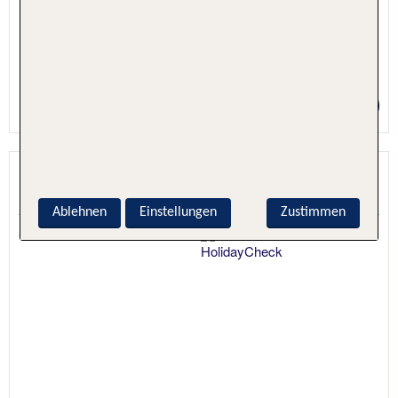
5 Nächte, Hotel + Flug
Preis p.P. ab 821 €
Hotel Pelegrin Plava Laguna
Umag, Istrien, Kroatien
Ablehnen
Einstellungen
Zustimmen
5.5 - 100 % Weiterempfehlung