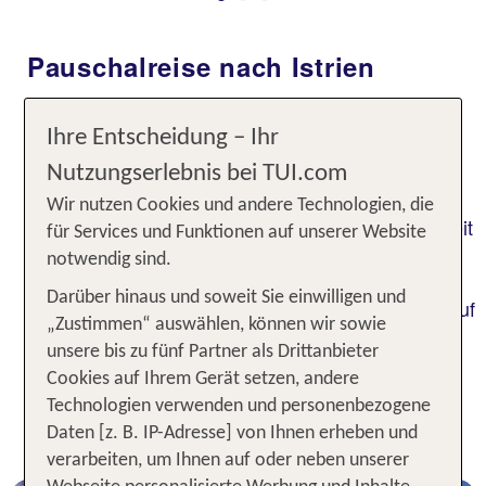
Previous
Pauschalreise nach Istrien
Die Buchung einer Pauschalreise nach Istrien bei
Ihre Entscheidung – Ihr
TUI ist Dein Auftakt für einen Rundum-Sorglos-
Urlaub an Kroatiens Adriaküste. Dank des
Nutzungserlebnis bei TUI.com
Pauschalurlaubs in Istrien inklusive Flug und bei
Wir nutzen Cookies und andere Technologien, die
vielen Reisen auch dem Transfer, sparst Du Dir Zeit
für Services und Funktionen auf unserer Website
bei der Reisevorbereitung und kannst Dich sofort
notwendig sind.
auf Dein Urlaubsvergnügen freuen. Vor und
Darüber hinaus und soweit Sie einwilligen und
während der Reise nutzt Du die myTUI-App, um auf
„Zustimmen“ auswählen, können wir sowie
einen Klick Reiseinfos zu erhalten oder die Reise
unsere bis zu fünf Partner als Drittanbieter
zu verwalten. Und das Beste ist: Aufgrund der
Cookies auf Ihrem Gerät setzen, andere
Bestpreisgarantie auf tui.com kommst Du in den
Technologien verwenden und personenbezogene
Genuss von besonders günstigen Pauschalreisen
Daten [z. B. IP-Adresse] von Ihnen erheben und
nach Istrien.
verarbeiten, um Ihnen auf oder neben unserer