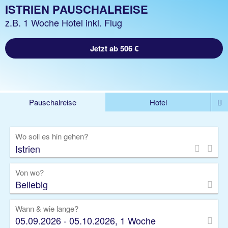
ISTRIEN PAUSCHALREISE
z.B. 1 Woche Hotel inkl. Flug
Jetzt ab 506 €
Pauschalreise
Hotel
DEALS
Flug
Ferienhaus
Mietwagen
Wo soll es hin gehen?
Kreuzfahrten
Rundreisen
Ausflüge
Camper
Privattransfer
Zusatzleistungen
Von wo?
Beliebig
Wann & wie lange?
05.09.2026 - 05.10.2026, 1 Woche