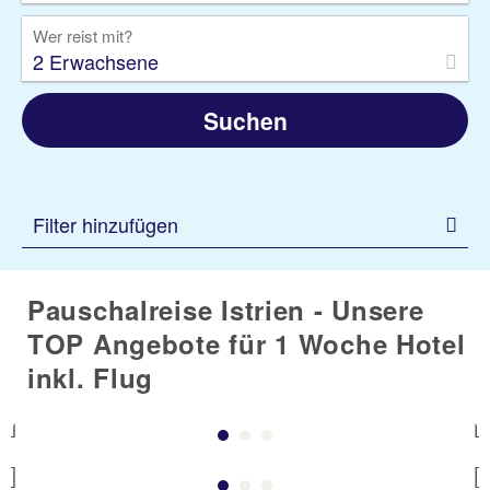
Wer reist mit?
2 Erwachsene
Suchen
Istrien
Filter hinzufügen
Pauschalreise Istrien - Unsere
, ,
TOP Angebote für 1 Woche Hotel
Jetzt buchen!
inkl. Flug
Previous