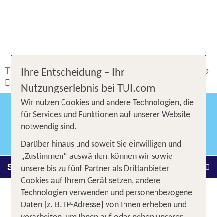
TUI.com
Service & Kontakt
Hotel & Pauschalreise
Ihre Entscheidung – Ihr
Reiseveranstalter
Reiseinformationen TUI
Nutzungserlebnis bei TUI.com
Wir nutzen Cookies und andere Technologien, die
für Services und Funktionen auf unserer Website
TUI
notwendig sind.
Darüber hinaus und soweit Sie einwilligen und
„Zustimmen“ auswählen, können wir sowie
Service & Kontakt
unsere bis zu fünf Partner als Drittanbieter
Cookies auf Ihrem Gerät setzen, andere
Technologien verwenden und personenbezogene
Reisewissen TUI
Daten [z. B. IP-Adresse] von Ihnen erheben und