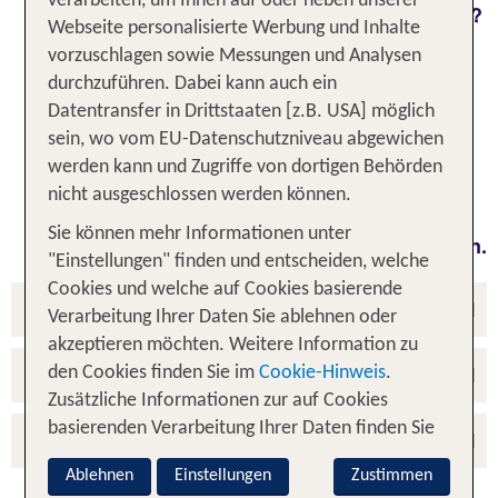
verarbeiten, um Ihnen auf oder neben unserer
Sie planen, Ihren Urlaub bei der TUI zu buchen?
Webseite personalisierte Werbung und Inhalte
Oder haben Sie schon gebucht? Herzlich
vorzuschlagen sowie Messungen und Analysen
willkommen! Unsere Aufgabe ist es, Ihre
durchzuführen. Dabei kann auch ein
Wünsche und Erwartungen an rundum schöne
Datentransfer in Drittstaaten [z.B. USA] möglich
Ferien zu erfüllen. Wir werden alles daran
sein, wo vom EU-Datenschutzniveau abgewichen
setzen, diesem Anspruch gerecht zu werden -
werden kann und Zugriffe von dortigen Behörden
versprochen! Und gerade deshalb: Es gibt
nicht ausgeschlossen werden können.
einige Punkte, über die wir Sie im Voraus
Sie können mehr Informationen unter
informieren möchten und die Sie wissen sollten.
"Einstellungen" finden und entscheiden, welche
Cookies und welche auf Cookies basierende
Ihre Reise
Verarbeitung Ihrer Daten Sie ablehnen oder
akzeptieren möchten. Weitere Information zu
Ihre Gastgeber
den Cookies finden Sie im
Cookie-Hinweis
.
Zusätzliche Informationen zur auf Cookies
basierenden Verarbeitung Ihrer Daten finden Sie
Ihre Unterkunft
im
Datenschutz-Hinweis
. Sie können zudem
Ablehnen
Einstellungen
Zustimmen
jederzeit Ihre Entscheidung über "Cookie-