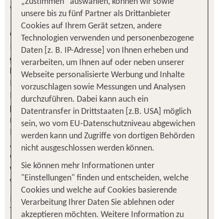
„Zustimmen“ auswählen, können wir sowie
Werbeerlaubnis entziehen
unsere bis zu fünf Partner als Drittanbieter
Cookies auf Ihrem Gerät setzen, andere
Gerne kümmern wir uns um Ihr Anliegen rund um
Technologien verwenden und personenbezogene
Ihre persönlichen Daten. Damit wir schnell und
Daten [z. B. IP-Adresse] von Ihnen erheben und
gezielt für Sie tätig werden können, teilen Sie uns
verarbeiten, um Ihnen auf oder neben unserer
bitte mit Hilfe dieses Formulars mit, was die TUI
Webseite personalisierte Werbung und Inhalte
Deutschland GmbH für Sie tun darf. Denn
vorzuschlagen sowie Messungen und Analysen
Datenschutz und die Richtigkeit Ihrer
durchzuführen. Dabei kann auch ein
personenbezogenen Daten ist uns wichtig. Wir
Datentransfer in Drittstaaten [z.B. USA] möglich
müssen Sie darauf hinweisen, dass wir, die TUI
sein, wo vom EU-Datenschutzniveau abgewichen
Deutschland GmbH, uns ausschließlich um Ihr
werden kann und Zugriffe von dortigen Behörden
Anliegen für das Unternehmen TUI Deutschland
nicht ausgeschlossen werden können.
GmbH kümmern dürfen. Sollten Sie Anliegen für
weitere Gesellschaften der TUI Group haben,
Sie können mehr Informationen unter
wenden Sie sich bitte direkt an diese.
"Einstellungen" finden und entscheiden, welche
Cookies und welche auf Cookies basierende
Ich möchte nicht mehr mit Angeboten rund um das
Verarbeitung Ihrer Daten Sie ablehnen oder
Thema Urlaub von der TUI Deutschland
akzeptieren möchten. Weitere Information zu