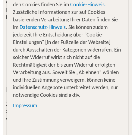
GmbH kontaktiert werden. Bitte wählen Sie den
den Cookies finden Sie im
Cookie-Hinweis
.
Kanal/ die Kanäle, über den/ die Sie zukünftig
Zusätzliche Informationen zur auf Cookies
keine Angebote mehr von uns erhalten wollen.
basierenden Verarbeitung Ihrer Daten finden Sie
im
Datenschutz-Hinweis
. Sie können zudem
per E-Mail
jederzeit Ihre Entscheidung über "Cookie-
per Telefon
Einstellungen" [in der Fußzeile der Webseite]
durch Ausschalten der Kategorien widerrufen. Ein
per Post
solcher Widerruf wirkt sich nicht auf die
Rechtmäßigkeit der bis zum Widerruf erfolgten
per SMS/ Messenger
Verarbeitung aus. Soweit Sie „Ablehnen“ wählen
und Ihre Zustimmung verweigern, können keine
Meine Kontaktdaten
individuellen Angebote unterbreitet werden, nur
notwendige Cookies sind aktiv.
Zur eindeutigen Identifikation Ihrer Person und zur
Impressum
Sicherheit Ihrer personenbezogenen Daten bitten
wir Sie, folgende Daten anzugeben.
Herr
Frau