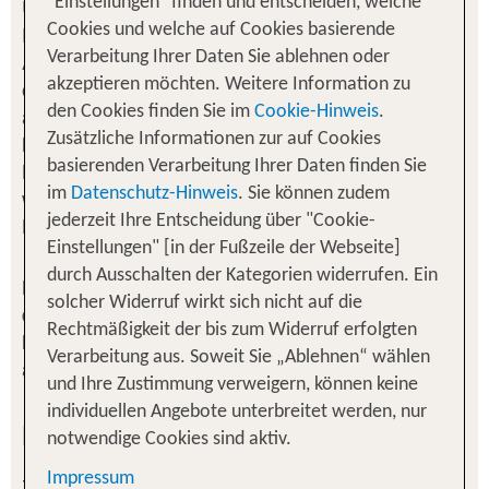
Urlaubstage und bitten Sie, die Änderung Ihrer
"Einstellungen" finden und entscheiden, welche
Daten direkt Ihrer Buchungsstelle mitzuteilen.
Cookies und welche auf Cookies basierende
Änderungen zu Ihren Zahlungsdaten, Bankdaten
Verarbeitung Ihrer Daten Sie ablehnen oder
oder Kreditkartendetails können wir Ihnen
akzeptieren möchten. Weitere Information zu
aufgrund der besonderen Sensibilität der Daten
den Cookies finden Sie im
Cookie-Hinweis
.
hier nicht anbieten. Sollten Sie für eine aktive
Zusätzliche Informationen zur auf Cookies
Buchung eine Änderung Ihrer Zahlungsdetails
basierenden Verarbeitung Ihrer Daten finden Sie
wünschen, kontaktieren Sie bitte Ihre
im
Datenschutz-Hinweis
. Sie können zudem
Buchungsstelle.
jederzeit Ihre Entscheidung über "Cookie-
Einstellungen" [in der Fußzeile der Webseite]
durch Ausschalten der Kategorien widerrufen. Ein
Meine Daten haben sich geändert oder sind bei
solcher Widerruf wirkt sich nicht auf die
der TUI Deutschland GmbH noch nicht korrekt
Rechtmäßigkeit der bis zum Widerruf erfolgten
hinterlegt. Bitte nutzen Sie zukünftig meine
Verarbeitung aus. Soweit Sie „Ablehnen“ wählen
aktuellen Daten.
und Ihre Zustimmung verweigern, können keine
individuellen Angebote unterbreitet werden, nur
Meine Daten
notwendige Cookies sind aktiv.
Impressum
Zur eindeutigen Identifikation durch unseren