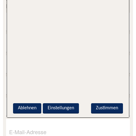
Datenänderung an.
Vorname
Nachname
Geburtsdatum
Straße
Nr.
Ablehnen
Einstellungen
Zustimmen
PLZ
Ort
E-Mail-Adresse