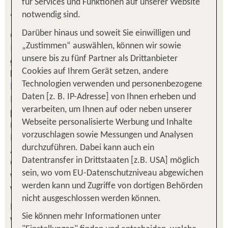
für Services und Funktionen auf unserer Website
Änderung persönlicher Daten
notwendig sind.
Gerne kümmern wir uns um Ihr Anliegen rund um
Darüber hinaus und soweit Sie einwilligen und
Ihre persönlichen Daten. Damit wir schnell und
„Zustimmen“ auswählen, können wir sowie
gezielt für Sie tätig werden können, teilen Sie uns
unsere bis zu fünf Partner als Drittanbieter
bitte mit Hilfe dieses Formulars mit, was die TUI
Cookies auf Ihrem Gerät setzen, andere
Deutschland GmbH für Sie tun darf. Denn
Technologien verwenden und personenbezogene
Datenschutz und die Richtigkeit Ihrer
Daten [z. B. IP-Adresse] von Ihnen erheben und
personenbezogenen Daten ist uns wichtig. Wir
verarbeiten, um Ihnen auf oder neben unserer
müssen Sie darauf hinweisen, dass wir, die TUI
Webseite personalisierte Werbung und Inhalte
Deutschland GmbH, uns ausschließlich um Ihr
vorzuschlagen sowie Messungen und Analysen
Anliegen für das Unternehmen TUI Deutschland
durchzuführen. Dabei kann auch ein
GmbH kümmern dürfen. Sollten Sie Anliegen für
Datentransfer in Drittstaaten [z.B. USA] möglich
weitere Gesellschaften der TUI Group haben,
sein, wo vom EU-Datenschutzniveau abgewichen
wenden Sie sich bitte direkt an diese.
werden kann und Zugriffe von dortigen Behörden
nicht ausgeschlossen werden können.
Haben Sie eine aktive Buchung bei der TUI
wünschen wir Ihnen schon jetzt herrliche
Sie können mehr Informationen unter