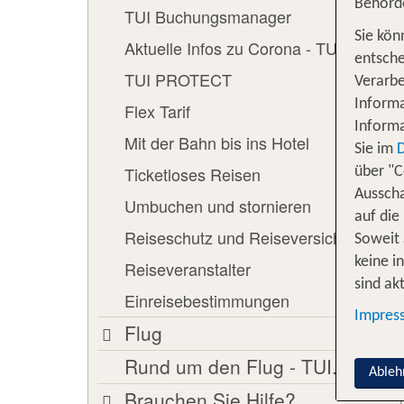
Behörd
TUI Buchungsmanager
Sie kön
Aktuelle Infos zu Corona - TUI.com
entsche
TUI PROTECT
Verarbe
Informa
Flex Tarif
Informa
Mit der Bahn bis ins Hotel
Sie im
Ticketloses Reisen
über "C
Ausscha
Umbuchen und stornieren
auf die
Reiseschutz und Reiseversicherung
Soweit 
keine i
Reiseveranstalter
sind akt
Einreisebestimmungen
Impres
Flug
Rund um den Flug - TUI.com
Ableh
Brauchen Sie Hilfe?