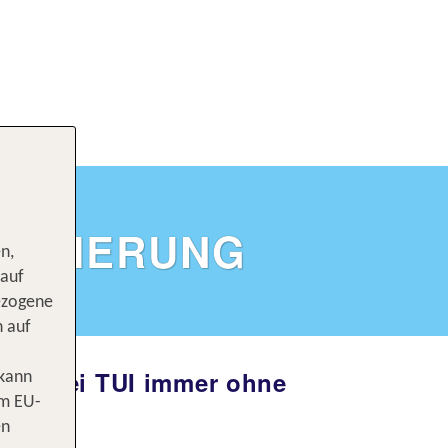
SICHERUNG
n,
 auf
ezogene
n auf
nz – bei TUI immer ohne
 kann
om EU-
en