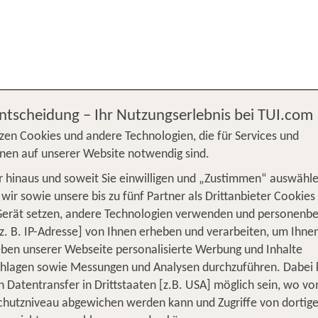
schalreise
Reiseschutz und Reiseversicherung
Entscheidung – Ihr Nutzungserlebnis bei TUI.com
zen Cookies und andere Technologien, die für Services und
nen auf unserer Website notwendig sind.
UTZ UND REISEVER
 hinaus und soweit Sie einwilligen und „Zustimmen“ auswähle
wir sowie unsere bis zu fünf Partner als Drittanbieter Cookies
Gerät setzen, andere Technologien verwenden und personenb
z. B. IP-Adresse] von Ihnen erheben und verarbeiten, um Ihne
ben unserer Webseite personalisierte Werbung und Inhalte
Rundum gut versichert mit Allia
chlagen sowie Messungen und Analysen durchzuführen. Dabei
n Datentransfer in Drittstaaten [z.B. USA] möglich sein, wo v
Selbstbeteiligung
hutzniveau abgewichen werden kann und Zugriffe von dortig