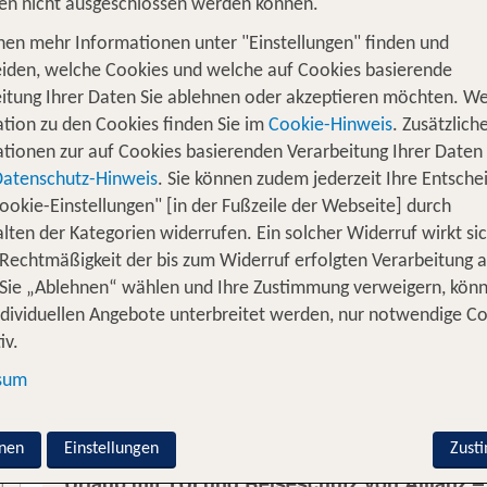
en nicht ausgeschlossen werden können.
Damit Sie Ihren TUI Urlaub unbeschwert genieß
Abschluss eines Reiseschutz-Pakets. Denn egal, 
nen mehr Informationen unter "Einstellungen" finden und
Reiseschutz befinden Sie sich stets auf der sichere
iden, welche Cookies und welche auf Cookies basierende
TUI Online-Buchung: Im Versicherungsfall zahlen 
itung Ihrer Daten Sie ablehnen oder akzeptieren möchten. We
tion zu den Cookies finden Sie im
Cookie-Hinweis
. Zusätzlich
Während der Online-Buchung wird Ihnen automat
tionen zur auf Cookies basierenden Verarbeitung Ihrer Daten
den Sie direkt zu Ihrer Reise hinzubuchen könne
Datenschutz-Hinweis
. Sie können zudem jederzeit Ihre Entsche
Viele Reiseversicherungen können Sie auch noch
ookie-Einstellungen" [in der Fußzeile der Webseite] durch
Service Center buchen.
Oder Sie buchen Ihren R
lten der Kategorien widerrufen. Ein solcher Widerruf wirkt sic
 Rechtmäßigkeit der bis zum Widerruf erfolgten Verarbeitung a
Warum ist bei jedem TUI Urlaub eine Reiseve
Sie „Ablehnen“ wählen und Ihre Zustimmung verweigern, kön
ndividuellen Angebote unterbreitet werden, nur notwendige C
iv.
Warum ist eine Versicherung auch während d
sum
Warum ist eine Versicherung auch bei Buchun
nen
Einstellungen
Zust
Urlaub mit TUI und Reiseschutz von Allianz – 