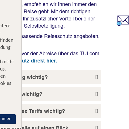
en können, empfehlen wir Ihnen immer den
wohin die Reise geht: Mit dem richtigen
n Seite! Ihr zusätzlicher Vorteil bei einer
Sie keine Selbstbeteiligung.
itere
e
isch der passende Reiseschutz angeboten,
 finden
n.
idung
 bis kurz vor der Abreise über das TUI.com
eiseschutz direkt hier.
h nicht
us.
rsicherung wichtig?
nen
ookies
er Reise wichtig?
g des Flex Tarifs wichtig?
immen
Ihre Vorteile auf einen Blick