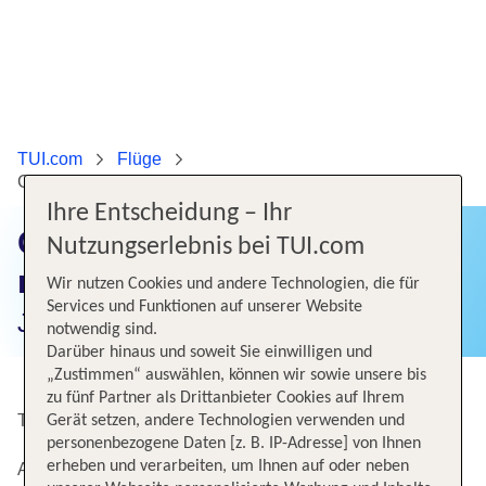
TUI.com
Flüge
Günstige Flüge von Berlin nach Brüssel
Ihre Entscheidung – Ihr
Günstige Flüge von Berlin
Nutzungserlebnis bei TUI.com
nach Brüssel
Wir nutzen Cookies und andere Technologien, die für
Services und Funktionen auf unserer Website
Jetzt Flugangebote finden!
notwendig sind.
Darüber hinaus und soweit Sie einwilligen und
„Zustimmen“ auswählen, können wir sowie unsere bis
zu fünf Partner als Drittanbieter Cookies auf Ihrem
Top Angebote von Berlin-Brandenburg nach Bruessel
Gerät setzen, andere Technologien verwenden und
personenbezogene Daten [z. B. IP-Adresse] von Ihnen
erheben und verarbeiten, um Ihnen auf oder neben
Alternative Flugverbindungen nach Bruessel