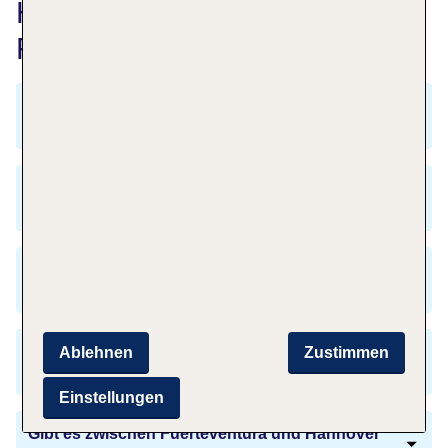
Häufig gestellte Fragen zu
Fuerteventura nach Hannover
Was muss ich für den Flug von Fuerteventura
nach Hannover ausgeben?
Wie lange fliegt man vom Flughafen
Fuerteventura nach Hannover?
Wann fliegen die meisten Menschen nach
Hannover?
Ist für den Flug von Fuerteventura nach
Ablehnen
Zustimmen
Hannover ein Reisepass nötig?
Einstellungen
Gibt es zwischen Fuerteventura und Hannover