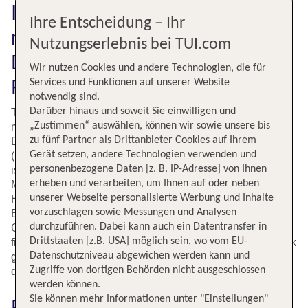
Insel Fuerteventura (FUE)
Ihre Entscheidung – Ihr
nach Hannover (HAJ) fliegen:
Nutzungserlebnis bei TUI.com
Der richtige Ort für günstige
Wir nutzen Cookies und andere Technologien, die für
Flüge!
Services und Funktionen auf unserer Website
notwendig sind.
Darüber hinaus und soweit Sie einwilligen und
TUI ist Experte für Flüge und Urlaubsreisen und besticht
„Zustimmen“ auswählen, können wir sowie unsere bis
mit einem großen Angebot. Auf dem Onlineportal findest
zu fünf Partner als Drittanbieter Cookies auf Ihrem
Du ganzjährig Flüge von der Kanareninsel Fuerteventura
Gerät setzen, andere Technologien verwenden und
(FUE) nach Hannover (HAJ) in Niedersachsen. Hannover
personenbezogene Daten [z. B. IP-Adresse] von Ihnen
ist eine sehenswerte Stadt und aufgrund der Hannover-
erheben und verarbeiten, um Ihnen auf oder neben
Messe international bekannt. Denn immerhin hat
unserer Webseite personalisierte Werbung und Inhalte
Hannover das größte Messegelände der Welt.
vorzuschlagen sowie Messungen und Analysen
Erholungssuchende schätzen in Hannover vor allem das
durchzuführen. Dabei kann auch ein Datentransfer in
Gelände um den Maschsee und Architekturliebhaber
Drittstaaten [z.B. USA] möglich sein, wo vom EU-
finden in der Stadt wunderbare Kolonialbauten. Zum Glück
Datenschutzniveau abgewichen werden kann und
gibt es bei TUI günstige Flüge nach Hannover - auch von
Zugriffe von dortigen Behörden nicht ausgeschlossen
der kanarischen Insel Fuerteventura aus.
werden können.
Sie können mehr Informationen unter "Einstellungen"
Fluginformationen für Flüge