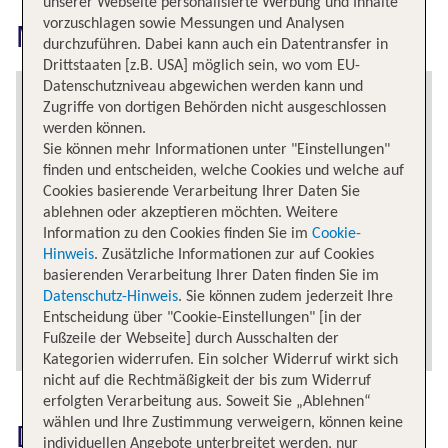
unserer Webseite personalisierte Werbung und Inhalte
vorzuschlagen sowie Messungen und Analysen
Miami Intl erkunden
durchzuführen. Dabei kann auch ein Datentransfer in
Drittstaaten [z.B. USA] möglich sein, wo vom EU-
Datenschutzniveau abgewichen werden kann und
Zugriffe von dortigen Behörden nicht ausgeschlossen
werden können.
Sie können mehr Informationen unter "Einstellungen"
finden und entscheiden, welche Cookies und welche auf
Cookies basierende Verarbeitung Ihrer Daten Sie
ablehnen oder akzeptieren möchten. Weitere
Information zu den Cookies finden Sie im
Cookie-
Hinweis
. Zusätzliche Informationen zur auf Cookies
basierenden Verarbeitung Ihrer Daten finden Sie im
Datenschutz-Hinweis
. Sie können zudem jederzeit Ihre
Entscheidung über "Cookie-Einstellungen" [in der
Fußzeile der Webseite] durch Ausschalten der
Kategorien widerrufen. Ein solcher Widerruf wirkt sich
nicht auf die Rechtmäßigkeit der bis zum Widerruf
erfolgten Verarbeitung aus. Soweit Sie „Ablehnen“
wählen und Ihre Zustimmung verweigern, können keine
Das könnte dich auch
individuellen Angebote unterbreitet werden, nur