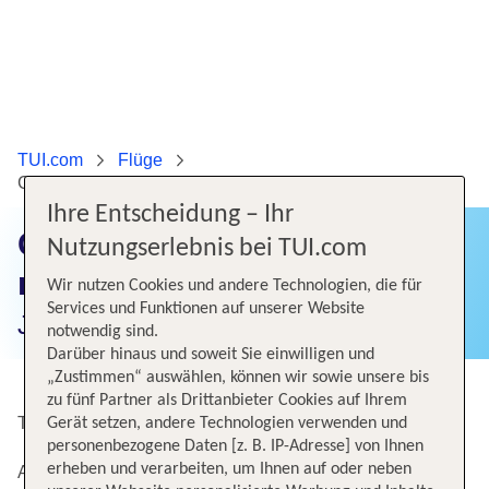
TUI.com
Flüge
Günstige Flüge von Zürich nach Miami
Ihre Entscheidung – Ihr
Günstige Flüge von Zürich
Nutzungserlebnis bei TUI.com
nach Miami
Wir nutzen Cookies und andere Technologien, die für
Services und Funktionen auf unserer Website
Jetzt Flugangebote finden!
notwendig sind.
Darüber hinaus und soweit Sie einwilligen und
„Zustimmen“ auswählen, können wir sowie unsere bis
zu fünf Partner als Drittanbieter Cookies auf Ihrem
Top Angebote von Zürich nach Miami Intl
Gerät setzen, andere Technologien verwenden und
personenbezogene Daten [z. B. IP-Adresse] von Ihnen
erheben und verarbeiten, um Ihnen auf oder neben
Alternative Flugverbindungen nach Miami Intl