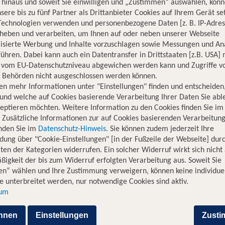
hinaus und soweit Sie einwilligen und „Zustimmen“ auswählen, könn
sere bis zu fünf Partner als Drittanbieter Cookies auf Ihrem Gerät se
Technologien verwenden und personenbezogene Daten [z. B. IP-Adres
rheben und verarbeiten, um Ihnen auf oder neben unserer Webseite
lisierte Werbung und Inhalte vorzuschlagen sowie Messungen und An
ühren. Dabei kann auch ein Datentransfer in Drittstaaten [z.B. USA]
o vom EU-Datenschutzniveau abgewichen werden kann und Zugriffe v
n Behörden nicht ausgeschlossen werden können.
bon
Top Flugangebote nach Lissa
en mehr Informationen unter "Einstellungen" finden und entscheiden
und welche auf Cookies basierende Verarbeitung Ihrer Daten Sie ab
eptieren möchten. Weitere Information zu den Cookies finden Sie im
von 16 deutschen Abflughäfen
. Zusätzliche Informationen zur auf Cookies basierenden Verarbeitung
seren Sparkalender, um auf
inden Sie im
Datenschutz-Hinweis
. Sie können zudem jederzeit Ihre
gibt. Und falls Du für einen
dung über "Cookie-Einstellungen" [in der Fußzeile der Webseite] dur
t unserem Weekend-Ticket
ten der Kategorien widerrufen. Ein solcher Widerruf wirkt sich nicht 
 für ein langes Wochenende.
igkeit der bis zum Widerruf erfolgten Verarbeitung aus. Soweit Sie
bon mit TUI noch
en“ wählen und Ihre Zustimmung verweigern, können keine individue
 unterbreitet werden, nur notwendige Cookies sind aktiv.
sum
ielen verschiedenen
hnen
Einstellungen
Zust
einem beliebten Urlaubsziel.