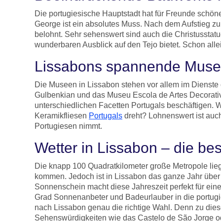
Die portugiesische Hauptstadt hat für Freunde schöne
George ist ein absolutes Muss. Nach dem Aufstieg zu
belohnt. Sehr sehenswert sind auch die Christusstatu
wunderbaren Ausblick auf den Tejo bietet. Schon allei
Lissabons spannende Mus
Die Museen in Lissabon stehen vor allem im Dienste
Gulbenkian und das Museu Escola de Artes Decorativa
unterschiedlichen Facetten Portugals beschäftigen. 
Keramikfliesen
Portugals
dreht? Lohnenswert ist auch
Portugiesen nimmt.
Wetter in Lissabon – die bes
Die knapp 100 Quadratkilometer große Metropole lie
kommen. Jedoch ist in Lissabon das ganze Jahr über 
Sonnenschein macht diese Jahreszeit perfekt für ein
Grad Sonnenanbeter und Badeurlauber in die portugie
nach Lissabon genau die richtige Wahl. Denn zu dies
Sehenswürdigkeiten wie das Castelo de São Jorge ode