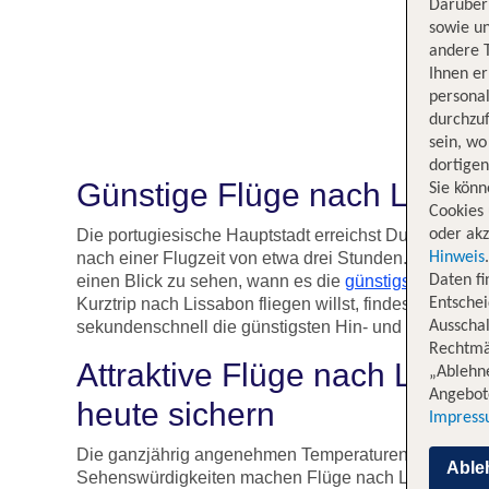
Darüber 
sowie un
andere 
Ihnen e
persona
durchzuf
sein, w
dortige
Günstige Flüge nach Lissa
Sie könn
Cookies 
oder akz
Die portugiesische Hauptstadt erreichst Du derzeit 
Hinweis
nach einer Flugzeit von etwa drei Stunden. Nutze un
Daten f
einen Blick zu sehen, wann es die
günstigsten Flüge
Entschei
Kurztrip nach Lissabon fliegen willst, findest Du mi
Ausschal
sekundenschnell die günstigsten Hin- und Rückflüge
Rechtmäß
Attraktive Flüge nach Lissa
„Ablehn
Angebote
heute sichern
Impres
Die ganzjährig angenehmen Temperaturen und die v
Able
Sehenswürdigkeiten machen Flüge nach Lissabon zu 