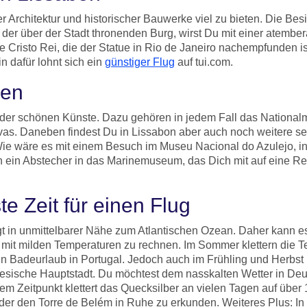
r Architektur und historischer Bauwerke viel zu bieten. Die Be
 der über der Stadt thronenden Burg, wirst Du mit einer atemb
e Cristo Rei, die der Statue in Rio de Janeiro nachempfunden is
n dafür lohnt sich ein
günstiger Flug
auf tui.com.
een
 der schönen Künste. Dazu gehören in jedem Fall das National
s. Daneben findest Du in Lissabon aber auch noch weitere seh
Wie wäre es mit einem Besuch im Museu Nacional do Azulejo, in
 ein Abstecher in das Marinemuseum, das Dich mit auf eine Re
te Zeit für einen Flug
gt in unmittelbarer Nähe zum Atlantischen Ozean. Daher kann
mit milden Temperaturen zu rechnen. Im Sommer klettern die Tem
en Badeurlaub in Portugal. Jedoch auch im Frühling und Herbst 
sische Hauptstadt. Du möchtest dem nasskalten Wetter in Deut
em Zeitpunkt klettert das Quecksilber an vielen Tagen auf über
r den Torre de Belém in Ruhe zu erkunden. Weiteres Plus: In 