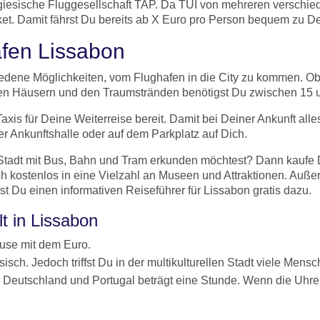
iesische Fluggesellschaft TAP. Da TUI von mehreren verschiede
et. Damit fährst Du bereits ab X Euro pro Person bequem zu 
afen Lissabon
dene Möglichkeiten, vom Flughafen in die City zu kommen. Ob m
nten Häusern und den Traumstränden benötigst Du zwischen 15 
 für Deine Weiterreise bereit. Damit bei Deiner Ankunft alles
er Ankunftshalle oder auf dem Parkplatz auf Dich.
tadt mit Bus, Bahn und Tram erkunden möchtest? Dann kaufe Dir 
auch kostenlos in eine Vielzahl an Museen und Attraktionen. A
Du einen informativen Reiseführer für Lissabon gratis dazu.
t in Lissabon
use mit dem Euro.
isch. Jedoch triffst Du in der multikulturellen Stadt viele Mens
Deutschland und Portugal beträgt eine Stunde. Wenn die Uhren 