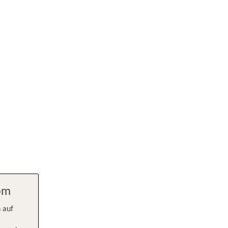
com
 auf