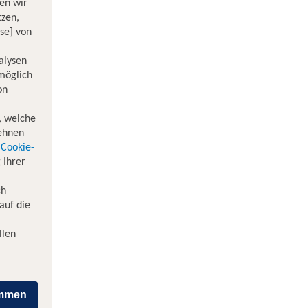
en wir
tzen,
se] von
alysen
 möglich
on
bon
, welche
lehnen
Cookie-
 Ihrer
ch
auf die
llen
immen