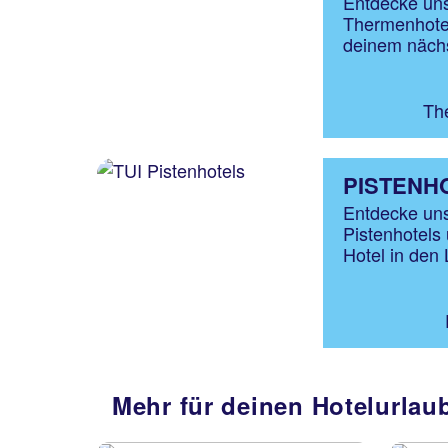
Entdecke un
Thermenhote
deinem nächs
Th
PISTENH
Entdecke uns
Pistenhotels
Hotel in den L
Mehr für deinen Hotelurlaub: