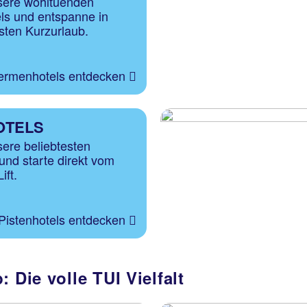
sere wohltuenden
ls und entspanne in
ten Kurzurlaub.
ermenhotels entdecken
OTELS
ere beliebtesten
 und
starte direkt vom
ift.
Pistenhotels entdecken
 Die volle TUI Vielfalt