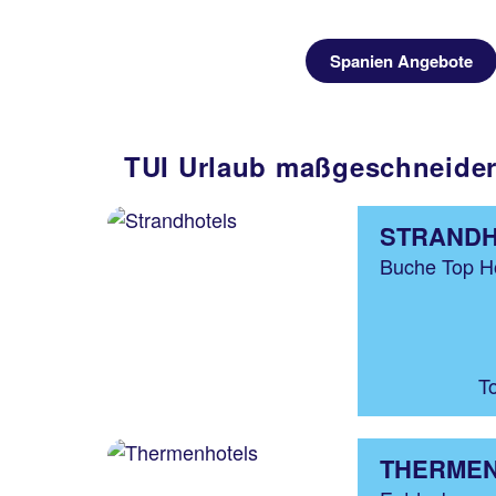
Spanien Angebote
TUI Urlaub maßgeschneidert
STRAND
Buche Top Ho
T
THERME