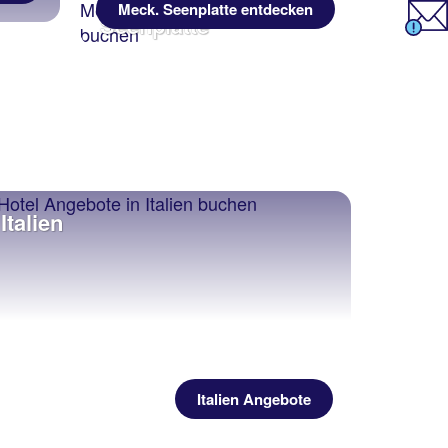
Mecklenburgische
Meck. Seenplatte entdecken
Seenplatte
Italien
Italien Angebote