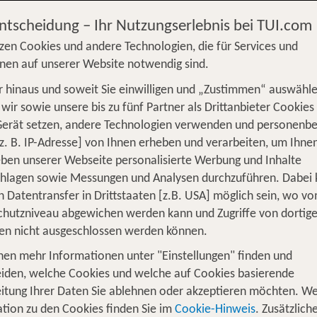
Entscheidung – Ihr Nutzungserlebnis bei TUI.com
zen Cookies und andere Technologien, die für Services und
nen auf unserer Website notwendig sind.
 hinaus und soweit Sie einwilligen und „Zustimmen“ auswähle
S
Flug
Ferienhaus
Mietwagen
Kreu
wir sowie unsere bis zu fünf Partner als Drittanbieter Cookies
Gerät setzen, andere Technologien verwenden und personenb
üge
Camper
Privattransfer
Zusatzleistun
z. B. IP-Adresse] von Ihnen erheben und verarbeiten, um Ihne
ben unserer Webseite personalisierte Werbung und Inhalte
Flug hinzufügen
chlagen sowie Messungen und Analysen durchzuführen. Dabei
n Datentransfer in Drittstaaten [z.B. USA] möglich sein, wo v
Wer reist mit?
hutzniveau abgewichen werden kann und Zugriffe von dortig
F
2 Erwachsene
en nicht ausgeschlossen werden können.
nen mehr Informationen unter "Einstellungen" finden und
ibel und günstig deinen Hotelurlaub 
iden, welche Cookies und welche auf Cookies basierende
itung Ihrer Daten Sie ablehnen oder akzeptieren möchten. We
 Wellnessurlaub an der Nord- oder Ostsee, Auszeit in den
tion zu den Cookies finden Sie im
Cookie-Hinweis
. Zusätzlich