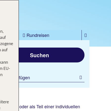
n,
zfahrten
Rundreisen
 auf
ezogene
gen
n auf
Suchen
 kann
om EU-
en
ilter hinzufügen
buchen
itere
 Bergen oder als Teil einer individuellen
e