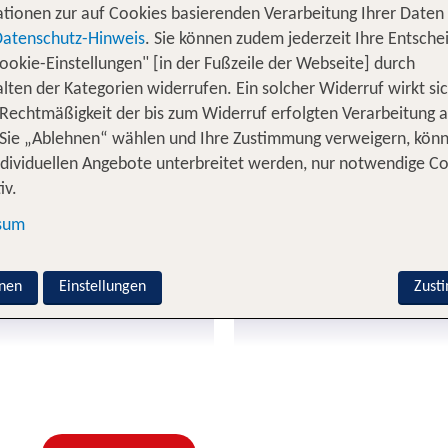
du dein Hotel ganz einfach auch ohne Flug buchen. Ent
tionen zur auf Cookies basierenden Verarbeitung Ihrer Daten
 Deutschland und Europa und gestalte deine Reise flexi
Datenschutz-Hinweis
. Sie können zudem jederzeit Ihre Entsche
e eines TUI Urlaubs, u.a.flexible Stornomöglichkeiten dan
ookie-Einstellungen" [in der Fußzeile der Webseite] durch
setzen möchten.
lten der Kategorien widerrufen. Ein solcher Widerruf wirkt sic
 Rechtmäßigkeit der bis zum Widerruf erfolgten Verarbeitung a
Reisen nach der Buchung 3 Tage
Sie „Ablehnen“ wählen und Ihre Zustimmung verweigern, kön
kostenlos stornierbar
alle Infos
ndividuellen Angebote unterbreitet werden, nur notwendige C
iv.
sum
Kinder übernachte
Bei eigener Anreise in D
nen
Einstellungen
Zust