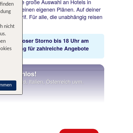
decke eine große Auswahl an Hotels in
 finden
bel nach deinen eigenen Plänen. Auf deiner
idung
k Flextarif. Für alle, die unabhängig reisen
h nicht
us.
kostenloser Storno bis 18 Uhr am
nen
Anreisetag für zahlreiche Angebote
ookies
n kostenlos!
eutschland, Italien, Österreich uvm.
immen