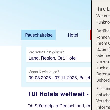
Ihre 
Wir nut
Funktio
Darüber
Pauschalreise
Hotel
DEAL
können 
Ihrem 
Ausfl
Daten [
Wo soll es hin gehen?
oder ne
vorzus
auch ei
Wann & wie lange?
Datensc
09.08.2026 - 07.11.2026, Beliebig
Behörd
Sie kön
TUI Hotels weltweit - Flex
entsche
Verarbe
Ob Städtetrip in Deutschland, entspannter
Informa