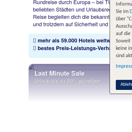
Rundreise durch Europa – bei TUI kannst 
Informa
beliebten Städten und Urlaubsregionen in
Sie im
Reise begleiten dich die bekannten Vorteil
über "C
und trotzdem auf Sicherheit und Komfort 
Ausscha
auf die
mehr als 59.000 Hotels weltweit
Soweit 
bestes Preis-Leistungs-Verhältnis
keine i
sind akt
Impres
Last Minute Sale
Urlaub bis zu 50% günstiger
Ableh