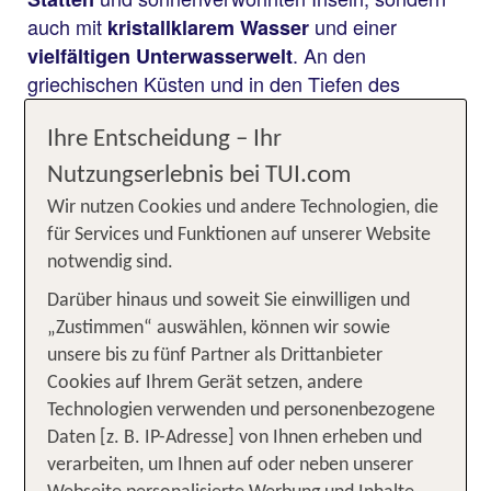
auch mit
und einer
kristallklarem Wasser
. An den
vielfältigen Unterwasserwelt
griechischen Küsten und in den Tiefen des
tauchst du mit Kraken, entdeckst
Mittelmeers
farbenprächtige
oder erkundest mystische
Riffe
Ihre Entscheidung – Ihr
. Ob du Anfänger bist oder bereits über
Wracks
Nutzungserlebnis bei TUI.com
Erfahrungen verfügst, beim Tauchen in
Wir nutzen Cookies und andere Technologien, die
Griechenland kommst du garantiert auf deine
für Services und Funktionen auf unserer Website
Kosten. Die griechischen Gewässer halten für
notwendig sind.
faszinierende Abenteuer bereit, die
jedes Niveau
Darüber hinaus und soweit Sie einwilligen und
vom entspannten
bis zu
Schnuppertauchgang
„Zustimmen“ auswählen, können wir sowie
aufregenden
reichen.
Nachttauchgängen
unsere bis zu fünf Partner als Drittanbieter
Unsere TOP Angebote für deinen
Cookies auf Ihrem Gerät setzen, andere
Technologien verwenden und personenbezogene
Griechenland Tauchurlaub inkl.
Daten [z. B. IP-Adresse] von Ihnen erheben und
Flug
verarbeiten, um Ihnen auf oder neben unserer