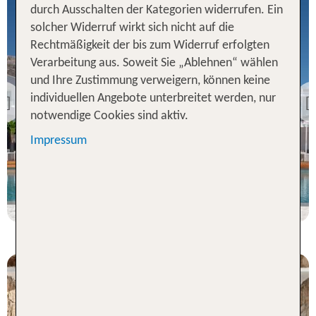
durch Ausschalten der Kategorien widerrufen. Ein
solcher Widerruf wirkt sich nicht auf die
Rechtmäßigkeit der bis zum Widerruf erfolgten
Verarbeitung aus. Soweit Sie „Ablehnen“ wählen
Kalymnos
und Ihre Zustimmung verweigern, können keine
Kantouni Beach Boutique
Hotel
individuellen Angebote unterbreitet werden, nur
Previous
notwendige Cookies sind aktiv.
100 % Weiterempfehlung
Impressum
statt
7 Nächte, ÜF, DZ
1167 €
p.P. ab 1008 €