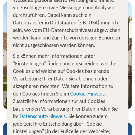
Webseite personalisierte Werbung und Inhalte
vorzuschlagen sowie Messungen und Analysen
durchzuführen. Dabei kann auch ein
Datentransfer in Drittstaaten [z.B. USA] möglich
sein, wo vom EU-Datenschutzniveau abgewichen
werden kann und Zugriffe von dortigen Behörden
Kreta
nicht ausgeschlossen werden können.
Amirandes – A Grecotel
Resort to Live
Sie können mehr Informationen unter
Previous
"Einstellungen" finden und entscheiden, welche
97 % Weiterempfehlung
Cookies und welche auf Cookies basierende
statt
Verarbeitung Ihrer Daten Sie ablehnen oder
7 Nächte, HP, DZ
1320 €
akzeptieren möchten. Weitere Information zu
p.P. ab 1138 €
den Cookies finden Sie im
Cookie-Hinweis
.
Zusätzliche Informationen zur auf Cookies
basierenden Verarbeitung Ihrer Daten finden Sie
im
Datenschutz-Hinweis
. Sie können zudem
jederzeit Ihre Entscheidung über "Cookie-
Einstellungen" [in der Fußzeile der Webseite]