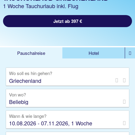
1 Woche Tauchurlaub inkl. Flug
Jetzt ab 397 €
Pauschalreise
Hotel
DEALS
Flug
Ferienhaus
Mietwagen
Wo soll es hin gehen?
Kreuzfahrten
Rundreisen
Ausflüge
Camper
Privattransfer
Zusatzleistungen
Von wo?
Beliebig
Wann & wie lange?
10.08.2026 - 07.11.2026, 1 Woche