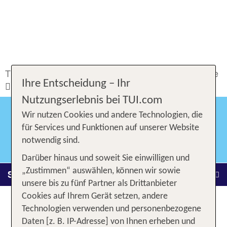
TUI.com
Service & Kontakt
Hotel & Pauschalreise
Ihre Entscheidung – Ihr
Reiseveranstalter
Reiseinformationen airtours
Nutzungserlebnis bei TUI.com
Wir nutzen Cookies und andere Technologien, die
AIRTOURS
für Services und Funktionen auf unserer Website
notwendig sind.
Darüber hinaus und soweit Sie einwilligen und
„Zustimmen“ auswählen, können wir sowie
Service & Kontakt
unsere bis zu fünf Partner als Drittanbieter
Cookies auf Ihrem Gerät setzen, andere
Reisewissen airtours
Technologien verwenden und personenbezogene
Daten [z. B. IP-Adresse] von Ihnen erheben und