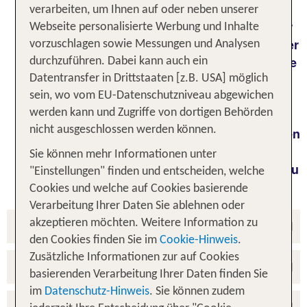
Mit airtours zu reisen bedeutet eine lückenlose
verarbeiten, um Ihnen auf oder neben unserer
Kette luxuriöser Erfahrungen, die schon an der
Webseite personalisierte Werbung und Inhalte
eigenen Haustür beginnen kann. Sie sind immer
vorzuschlagen sowie Messungen und Analysen
erstklassig unterwegs und erhalten persönliche
durchzuführen. Dabei kann auch ein
Privilegien, die der Maßstab einer
Datentransfer in Drittstaaten [z.B. USA] möglich
hochklassigen Reise sind. Dabei entspricht
sein, wo vom EU-Datenschutzniveau abgewichen
airtours auch Ihrem Anspruch an eine
werden kann und Zugriffe von dortigen Behörden
nicht ausgeschlossen werden können.
möglichst große Flexibilität und Komfort in allen
Punkten. Im Folgenden erhalten Sie einen
Sie können mehr Informationen unter
Überblick über die wichtigsten Informationen zu
"Einstellungen" finden und entscheiden, welche
Ihrer Reise mit airtours.
Cookies und welche auf Cookies basierende
Verarbeitung Ihrer Daten Sie ablehnen oder
Checkliste
akzeptieren möchten. Weitere Information zu
den Cookies finden Sie im
Cookie-Hinweis
.
Zusätzliche Informationen zur auf Cookies
Einreisebestimmungen
basierenden Verarbeitung Ihrer Daten finden Sie
im
Datenschutz-Hinweis
. Sie können zudem
Fluganreise