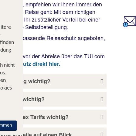
en können, empfehlen wir Ihnen immer den
wohin die Reise geht: Mit dem richtigen
n Seite! Ihr zusätzlicher Vorteil bei einer
Sie keine Selbstbeteiligung.
itere
e
isch der passende Reiseschutz angeboten,
 finden
n.
idung
 bis kurz vor der Abreise über das TUI.com
eiseschutz direkt hier.
h nicht
us.
rsicherung wichtig?
nen
ookies
er Reise wichtig?
g des Flex Tarifs wichtig?
immen
Ihre Vorteile auf einen Blick