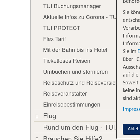
Behörd
TUI Buchungsmanager
Sie kön
Aktuelle Infos zu Corona - TUI.com
entsche
TUI PROTECT
Verarbe
Informa
Flex Tarif
Informa
Mit der Bahn bis ins Hotel
Sie im
Ticketloses Reisen
über "C
Ausscha
Umbuchen und stornieren
auf die
Reiseschutz und Reiseversicherung
Soweit 
keine i
Reiseveranstalter
sind akt
Einreisebestimmungen
Impres
Flug
Rund um den Flug - TUI.com
Ableh
Brauchen Sie Hilfe?