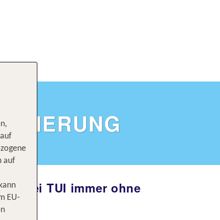
SICHERUNG
n,
 auf
ezogene
n auf
nz – bei TUI immer ohne
 kann
om EU-
en