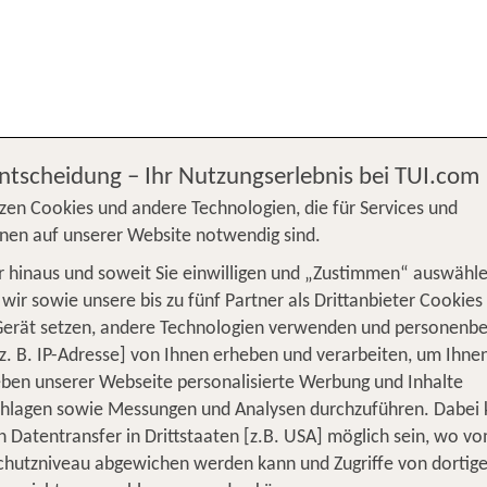
schalreise
Reiseschutz und Reiseversicherung
Entscheidung – Ihr Nutzungserlebnis bei TUI.com
zen Cookies und andere Technologien, die für Services und
nen auf unserer Website notwendig sind.
UTZ UND REISEVER
 hinaus und soweit Sie einwilligen und „Zustimmen“ auswähle
wir sowie unsere bis zu fünf Partner als Drittanbieter Cookies
Gerät setzen, andere Technologien verwenden und personenb
z. B. IP-Adresse] von Ihnen erheben und verarbeiten, um Ihne
ben unserer Webseite personalisierte Werbung und Inhalte
Rundum gut versichert mit Allia
chlagen sowie Messungen und Analysen durchzuführen. Dabei
n Datentransfer in Drittstaaten [z.B. USA] möglich sein, wo v
Selbstbeteiligung
hutzniveau abgewichen werden kann und Zugriffe von dortig