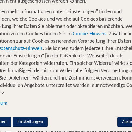
en nicht ausgeschlossen werden können.
Damit Sie Ihren TUI Urlaub unbeschwert genieß
Abschluss eines Reiseschutz-Pakets. Denn egal, 
nen mehr Informationen unter "Einstellungen" finden und
Reiseschutz befinden Sie sich stets auf der sichere
iden, welche Cookies und welche auf Cookies basierende
TUI Online-Buchung: Im Versicherungsfall zahlen 
itung Ihrer Daten Sie ablehnen oder akzeptieren möchten. We
tion zu den Cookies finden Sie im
Cookie-Hinweis
. Zusätzlich
Während der Online-Buchung wird Ihnen automat
tionen zur auf Cookies basierenden Verarbeitung Ihrer Daten
den Sie direkt zu Ihrer Reise hinzubuchen könne
Datenschutz-Hinweis
. Sie können zudem jederzeit Ihre Entsche
Viele Reiseversicherungen können Sie auch noch
ookie-Einstellungen" [in der Fußzeile der Webseite] durch
Service Center buchen.
Oder Sie buchen Ihren R
lten der Kategorien widerrufen. Ein solcher Widerruf wirkt sic
 Rechtmäßigkeit der bis zum Widerruf erfolgten Verarbeitung a
Warum ist bei jedem TUI Urlaub eine Reiseve
Sie „Ablehnen“ wählen und Ihre Zustimmung verweigern, kön
ndividuellen Angebote unterbreitet werden, nur notwendige C
iv.
Warum ist eine Versicherung auch während d
sum
Warum ist eine Versicherung auch bei Buchun
nen
Einstellungen
Zust
Urlaub mit TUI und Reiseschutz von Allianz – 