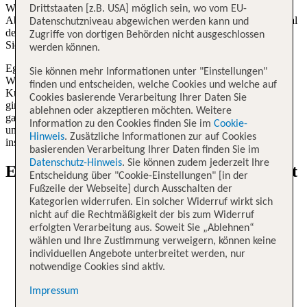
Wir von TUI können es kaum erwarten, dich auf dein nächstes
Drittstaaten [z.B. USA] möglich sein, wo vom EU-
Abenteuer mitzunehmen. Während deines Urlaubs hast du die Qual
Datenschutzniveau abgewichen werden kann und
der Wahl, wenn es um unvergessliche Urlaubserlebnisse geht.
Zugriffe von dortigen Behörden nicht ausgeschlossen
Sicherheit steht dabei stets im Vordergrund.
werden können.
Egal wo du deinen TUI Urlaub verbringst - das Urlaubsziel deiner
Sie können mehr Informationen unter "Einstellungen"
Wahl hat viel zu bieten: Kultur, Land und Leute und die örtliche
finden und entscheiden, welche Cookies und welche auf
Kulinarik warten nur darauf, von dir entdeckt zu werden! Und wie
Cookies basierende Verarbeitung Ihrer Daten Sie
ginge das besser als mit einem TUI exklusiven Ausflug, den du dir
ablehnen oder akzeptieren möchten. Weitere
ganz bequem zu deiner Reise hinzubuchen kannst? Entdecke jetzt
Information zu den Cookies finden Sie im
Cookie-
unsere Ausflugsziele in aller Welt. Schau gleich rein und lass dich
Hinweis
. Zusätzliche Informationen zur auf Cookies
inspirieren!
basierenden Verarbeitung Ihrer Daten finden Sie im
Datenschutz-Hinweis
. Sie können zudem jederzeit Ihre
Erlebnisse in den Metropolen dieser Welt
Entscheidung über "Cookie-Einstellungen" [in der
Fußzeile der Webseite] durch Ausschalten der
Rom. Kunst, Kultur und Geschichte, wohin das Auge
Kategorien widerrufen. Ein solcher Widerruf wirkt sich
reicht!
nicht auf die Rechtmäßigkeit der bis zum Widerruf
erfolgten Verarbeitung aus. Soweit Sie „Ablehnen“
wählen und Ihre Zustimmung verweigern, können keine
Rom
individuellen Angebote unterbreitet werden, nur
notwendige Cookies sind aktiv.
Kunst, Kultur und Geschichte, wohin das Auge reicht!
Impressum
Ausflüge Rom