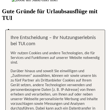
Gute Gründe für Urlaubsausflüge mit
TUI
Ihre Entscheidung – Ihr Nutzungserlebnis
Große Auswahl
bei TUI.com
Unvergessliche Urlaubserlebnisse
Wir nutzen Cookies und andere Technologien, die für
in über 90 Ländern
Services und Funktionen auf unserer Website notwendig
sind.
Unser Qualitätsversprechen
Darüber hinaus und soweit Sie einwilligen und
„Zustimmen“ auswählen, können wir sowie unsere bis
Organisiert von TUI Experten
zu fünf Partner als Drittanbieter Cookies auf Ihrem
Gerät setzen, andere Technologien verwenden und
personenbezogene Daten [z. B. IP-Adresse] von Ihnen
erheben und verarbeiten, um Ihnen auf oder neben
Wir holen dich ab!
unserer Webseite personalisierte Werbung und Inhalte
vorzuschlagen sowie Messungen und Analysen
Viele Erlebnisse mit Transfer direkt von deinem Hotel
durchzuführen. Dabei kann auch ein Datentransfer in