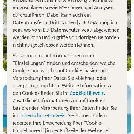
Webseite personalisierte Werbung und Inhalte
Bangkok und
Umgebung
vorzuschlagen sowie Messungen und Analysen
COMO Metropolitan
durchzuführen. Dabei kann auch ein
Bangkok
Previous
Datentransfer in Drittstaaten [z.B. USA] möglich
100 % Weiterempfehlung
sein, wo vom EU-Datenschutzniveau abgewichen
werden kann und Zugriffe von dortigen Behörden
nicht ausgeschlossen werden können.
7 Nächte, ÜF, St
Sie können mehr Informationen unter
p.P. ab 603 €
"Einstellungen" finden und entscheiden, welche
Cookies und welche auf Cookies basierende
Verarbeitung Ihrer Daten Sie ablehnen oder
akzeptieren möchten. Weitere Information zu
den Cookies finden Sie im
Cookie-Hinweis
.
Zusätzliche Informationen zur auf Cookies
basierenden Verarbeitung Ihrer Daten finden Sie
im
Datenschutz-Hinweis
. Sie können zudem
jederzeit Ihre Entscheidung über "Cookie-
Phuket und
Einstellungen" [in der Fußzeile der Webseite]
Umgebung