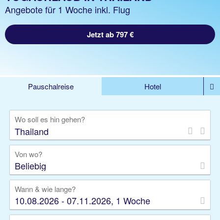
Angebote für 1 Woche inkl. Flug
Jetzt ab 797 €
Pauschalreise
Hotel
DEALS
Flug
Ferienhaus
Mietwagen
Wo soll es hin gehen?
Kreuzfahrten
Rundreisen
Ausflüge
Camper
Privattransfer
Zusatzleistungen
Von wo?
Beliebig
Wann & wie lange?
10.08.2026 - 07.11.2026, 1 Woche