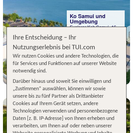
Ko Samui und
Umgebung
Explorar Koh Samui -16+
Adults only Resort
Previous
Ihre Entscheidung – Ihr
93 % Weiterempfehlung
Nutzungserlebnis bei TUI.com
Wir nutzen Cookies und andere Technologien, die
7 Nächte, ÜF, DZ
für Services und Funktionen auf unserer Website
p.P. ab 344 €
notwendig sind.
Darüber hinaus und soweit Sie einwilligen und
„Zustimmen“ auswählen, können wir sowie
unsere bis zu fünf Partner als Drittanbieter
Cookies auf Ihrem Gerät setzen, andere
Technologien verwenden und personenbezogene
Daten [z. B. IP-Adresse] von Ihnen erheben und
verarbeiten, um Ihnen auf oder neben unserer