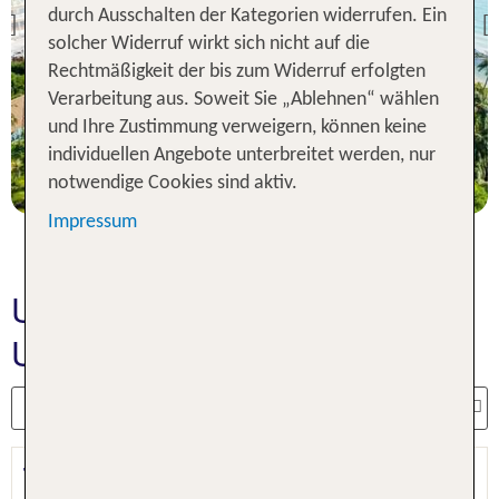
Cape Panwa
durch Ausschalten der Kategorien widerrufen. Ein
Previous
solcher Widerruf wirkt sich nicht auf die
91 % Weiterempfehlung
Rechtmäßigkeit der bis zum Widerruf erfolgten
statt
Verarbeitung aus. Soweit Sie „Ablehnen“ wählen
7 Nächte, ÜF, DZ
343 €
und Ihre Zustimmung verweigern, können keine
individuellen Angebote unterbreitet werden, nur
p.P. ab 285 €
notwendige Cookies sind aktiv.
Impressum
Unsere Thailand
Urlaubsangebote
TUI BLUE MAI Khao Lak