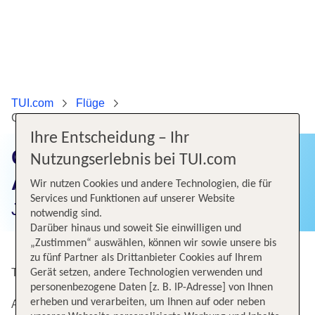
TUI.com
Flüge
Günstige Flüge von Amsterdam nach Miami
Ihre Entscheidung – Ihr
Günstige Flüge von
Nutzungserlebnis bei TUI.com
Amsterdam nach Miami
Wir nutzen Cookies und andere Technologien, die für
Services und Funktionen auf unserer Website
Jetzt Flugangebote finden!
notwendig sind.
Darüber hinaus und soweit Sie einwilligen und
„Zustimmen“ auswählen, können wir sowie unsere bis
zu fünf Partner als Drittanbieter Cookies auf Ihrem
Top Angebote von Amsterdam Schiphol nach Miami Intl
Gerät setzen, andere Technologien verwenden und
personenbezogene Daten [z. B. IP-Adresse] von Ihnen
erheben und verarbeiten, um Ihnen auf oder neben
Alternative Flugverbindungen nach Miami Intl