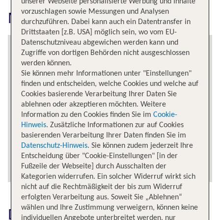
unserer Webseite personalisierte Werbung und Inhalte
vorzuschlagen sowie Messungen und Analysen
Miami Intl erkunden
durchzuführen. Dabei kann auch ein Datentransfer in
Drittstaaten [z.B. USA] möglich sein, wo vom EU-
Datenschutzniveau abgewichen werden kann und
Zugriffe von dortigen Behörden nicht ausgeschlossen
werden können.
Sie können mehr Informationen unter "Einstellungen"
finden und entscheiden, welche Cookies und welche auf
Cookies basierende Verarbeitung Ihrer Daten Sie
ablehnen oder akzeptieren möchten. Weitere
Information zu den Cookies finden Sie im
Cookie-
Hinweis
. Zusätzliche Informationen zur auf Cookies
basierenden Verarbeitung Ihrer Daten finden Sie im
Datenschutz-Hinweis
. Sie können zudem jederzeit Ihre
Entscheidung über "Cookie-Einstellungen" [in der
Fußzeile der Webseite] durch Ausschalten der
Kategorien widerrufen. Ein solcher Widerruf wirkt sich
nicht auf die Rechtmäßigkeit der bis zum Widerruf
erfolgten Verarbeitung aus. Soweit Sie „Ablehnen“
wählen und Ihre Zustimmung verweigern, können keine
Das könnte dich auch
individuellen Angebote unterbreitet werden, nur