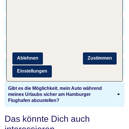
am meisten zu empfehlen?
Ist es nötig, dass ich meine Uhr nach der
Ankunft in Spanien umstelle?
Brauche ich für die Einreise einen Reisepass?
Ablehnen
Zustimmen
Wie kann ich mich während meines Urlaubs in
Jerez de la Frontera unterhalten?
Einstellungen
Gibt es die Möglichkeit, mein Auto während
meines Urlaubs sicher am Hamburger
Flughafen abzustellen?
Das könnte Dich auch