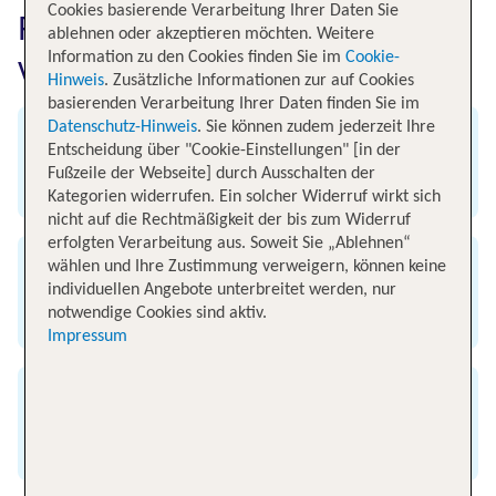
Cookies basierende Verarbeitung Ihrer Daten Sie
Fluginformationen für Flüge
ablehnen oder akzeptieren möchten. Weitere
Information zu den Cookies finden Sie im
Cookie-
von Hamburg nach Jerez
Hinweis
. Zusätzliche Informationen zur auf Cookies
basierenden Verarbeitung Ihrer Daten finden Sie im
Datenschutz-Hinweis
. Sie können zudem jederzeit Ihre
Abflug
Entscheidung über "Cookie-Einstellungen" [in der
Fußzeile der Webseite] durch Ausschalten der
Flughafen Hamburg
Kategorien widerrufen. Ein solcher Widerruf wirkt sich
nicht auf die Rechtmäßigkeit der bis zum Widerruf
erfolgten Verarbeitung aus. Soweit Sie „Ablehnen“
wählen und Ihre Zustimmung verweigern, können keine
Ankunft
individuellen Angebote unterbreitet werden, nur
notwendige Cookies sind aktiv.
Flughafen Jerez de la Frontera
Impressum
Flugzeit
3 Stunden