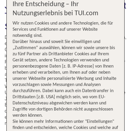
Jerez de la Frontera (XRY): Mit
Ihre Entscheidung – Ihr
Nutzungserlebnis bei TUI.com
TUI entspannt in den Süden
Wir nutzen Cookies und andere Technologien, die für
Spaniens fliegen!
Services und Funktionen auf unserer Website
notwendig sind.
Die Stadt Jerez de la Frontera liegt im Süden von Spanien,
Darüber hinaus und soweit Sie einwilligen und
etwa 20 Kilometer entfernt von der an der malerischen
„Zustimmen“ auswählen, können wir sowie unsere bis
Costa de la Luz. Die Stadt hat 200.000 Einwohner und ist
zu fünf Partner als Drittanbieter Cookies auf Ihrem
in erster Linie für zwei Dinge berühmt geworden: die
Gerät setzen, andere Technologien verwenden und
Pferde und den Sherry. Zum einen ist die Stadt Heimat der
personenbezogene Daten [z. B. IP-Adresse] von Ihnen
berühmten Königlich-Andalusischen Reitschule und zum
erheben und verarbeiten, um Ihnen auf oder neben
anderen werden direkt vor den Toren der Stadt die
unserer Webseite personalisierte Werbung und Inhalte
Trauben für Sherry angebaut. Sherry wird von
vorzuschlagen sowie Messungen und Analysen
Weinkennern auf der ganzen Welt gerne getrunken. Bei
durchzuführen. Dabei kann auch ein Datentransfer in
Urlaubern ist außerdem die imposante Festung Alcazar de
Drittstaaten [z.B. USA] möglich sein, wo vom EU-
Jerez beliebt. Von der UNESCO wurde sie aufgrund ihrer
Datenschutzniveau abgewichen werden kann und
Bauweise offiziell als Welterbestätte anerkannt. Von Jerez
Zugriffe von dortigen Behörden nicht ausgeschlossen
de la Frontera sind auch Tagesausflüge ins 70 Kilometer
werden können.
entfernte Sevilla oder ins 30 Kilometer entfernte Cádiz gut
Sie können mehr Informationen unter "Einstellungen"
möglich.
finden und entscheiden, welche Cookies und welche auf