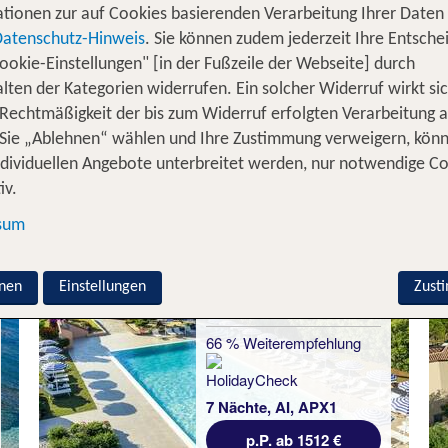
Duft der Macchia. Ein Familienurlaub auf Sardinien ist e
tionen zur auf Cookies basierenden Verarbeitung Ihrer Daten
eise bereit. Neben
,
endlosen Stränden
sanften Dünen
Datenschutz-Hinweis
. Sie können zudem jederzeit Ihre Entsche
auf dich und deine Lieben. Ob dir für dei
ookie-Einstellungen" [in der Fußzeile der Webseite] durch
pfsteinhöhlen
lten der Kategorien widerrufen. Ein solcher Widerruf wirkt sic
vorschwebt – auf Sardinien findest du die passen
teuer
 Rechtmäßigkeit der bis zum Widerruf erfolgten Verarbeitung a
Woche Familienurlaub auf Sardinien 
Sie „Ablehnen“ wählen und Ihre Zustimmung verweigern, kön
ndividuellen Angebote unterbreitet werden, nur notwendige C
iv.
sum
nen
Einstellungen
Zust
Budoni
TUI Blue Budoni
66 % Weiterempfehlung
7 Nächte, AI, APX1
p.P. ab 1512 €