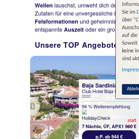
lauschst, umweht dich der würzige 
Wellen
Informa
Zutaten für eine unvergessliche Italien-R
Sie im
und geheimnisvolle
Felsformationen
über "C
Tro
entspannte
oder ein großes
Ausscha
Auszeit
Aben
auf die
Unsere TOP Angebote für 1 
Soweit 
keine i
sind akt
Impres
Baja Sardinia
Ableh
rt Capo
Club Hotel Baja Sardinia
lung
94 % Weiterempfehlung
Previous
statt
statt
1992 €
7 Nächte, ÜF, APX1
960 €
 €
p.P. ab 944 €