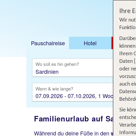
Ihre 
Wir nut
Funktio
Darüber
Pauschalreise
Hotel
DEAL
können 
Ihrem 
Ausfl
Daten [
Wo soll es hin gehen?
oder ne
vorzus
auch ei
Wann & wie lange?
Datensc
07.09.2026 - 07.10.2026, 1 Woche
Behörd
Sie kön
Familienurlaub auf Sardini
entsche
Verarbe
Während du deine Füße in den
weißen 
Informa