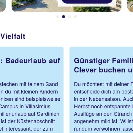
Vielfalt
n: Badeurlaub auf
Günstiger Famil
Clever buchen 
estechen mit feinem Sand
Du möchtest mit deiner 
nn du mit kleinen Kindern
entscheide dich am beste
nixen sind beispielsweise
in der Nebensaison. Auch
Campus in Villasimius
Herbst noch entspannte 
ilienurlaub auf Sardinien
Ausflüge an den Strand m
ist der Küstenabschnitt
angenehm mild ist. Wills
l interessant, der zum
rundum verwöhnen lasse