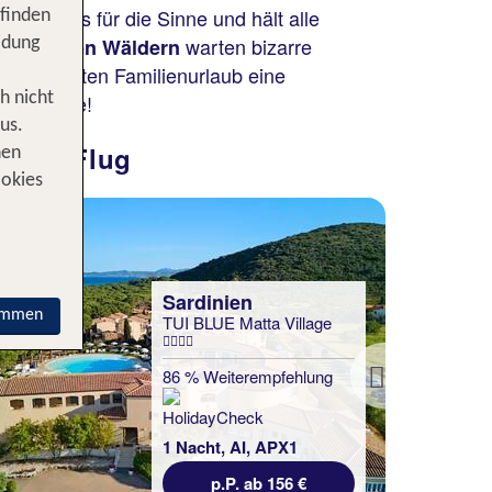
in Genuss für die Sinne und hält alle
 finden
und
warten bizarre
grünen Wäldern
idung
nen nächsten Familienurlaub eine
h nicht
de Kulisse!
us.
inkl. Flug
nen
ookies
Sardinien
immen
TUI BLUE Matta Village
86 % Weiterempfehlung
Next
1 Nacht, AI, APX1
p.P. ab 156 €