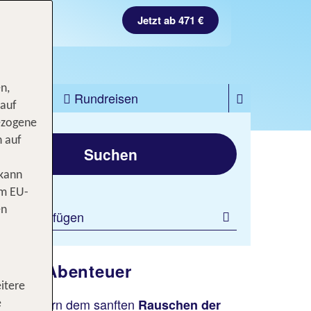
Jetzt ab 471 €
n,
zfahrten
Rundreisen
 auf
ezogene
gen
n auf
Suchen
 kann
om EU-
en
ilter hinzufügen
g und Abenteuer
itere
inen Kindern dem sanften
Rauschen der
e