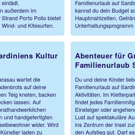
einlädt.
Familienurlaub auf Sardin
den außerdem im
kannst du dein Budget s
 Strand Porto Pollo bietet
Hauptmahlzeiten, Geträn
 Wind- und Kitesurfen.
Unterhaltungsprogramm f
 Sardiniens Kultur
Abenteuer für G
Familienurlaub 
rasau wartet die
Du und deine Kinder lie
denbrots auf deine
Familienurlaub auf Sard
den Teig kneten, backen
Aktivitäten. Im Kletterp
ecken lassen. Auf
findet jedes Familienmit
unsthandwerklichen
Einsteiger oder angehend
n und handgefertigten
Lust auf spektakuläre Au
Inselbewohner wider. Wird
ins Zentrum der Insel z
 Künstler laden zu
den Aufstieg gut. Darf e