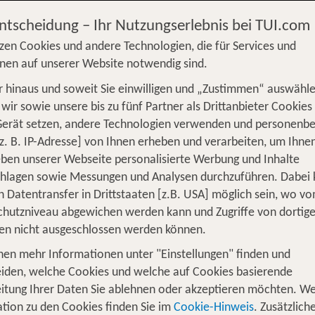
Entscheidung – Ihr Nutzungserlebnis bei TUI.com
zen Cookies und andere Technologien, die für Services und
nen auf unserer Website notwendig sind.
 hinaus und soweit Sie einwilligen und „Zustimmen“ auswähle
S
Flug
Ferienhaus
Mietwagen
Kreu
wir sowie unsere bis zu fünf Partner als Drittanbieter Cookies
Gerät setzen, andere Technologien verwenden und personenb
üge
Camper
Privattransfer
Zusatzleistun
z. B. IP-Adresse] von Ihnen erheben und verarbeiten, um Ihne
Von wo?
ben unserer Webseite personalisierte Werbung und Inhalte
Beliebig
chlagen sowie Messungen und Analysen durchzuführen. Dabei
n Datentransfer in Drittstaaten [z.B. USA] möglich sein, wo v
Wer reist mit?
hutzniveau abgewichen werden kann und Zugriffe von dortig
F
2 Erwachsene
en nicht ausgeschlossen werden können.
nen mehr Informationen unter "Einstellungen" finden und
en: Der perfekte Mix aus Entspannun
iden, welche Cookies und welche auf Cookies basierende
itung Ihrer Daten Sie ablehnen oder akzeptieren möchten. We
steckst, auf das
blickst und mit de
Sand
azurblaue Meer
tion zu den Cookies finden Sie im
Cookie-Hinweis
. Zusätzlich