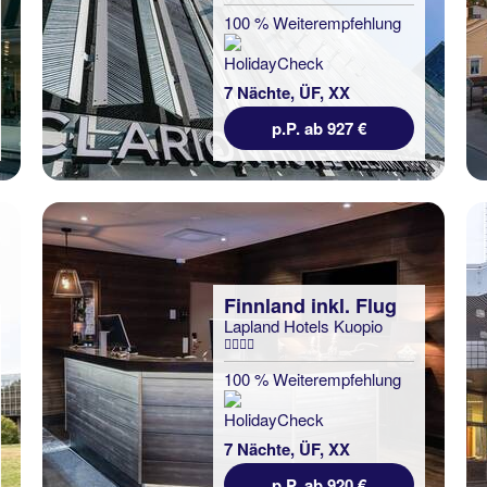
100 % Weiterempfehlung
7 Nächte, ÜF, XX
p.P. ab 927 €
Finnland inkl. Flug
Lapland Hotels Kuopio
100 % Weiterempfehlung
7 Nächte, ÜF, XX
p.P. ab 920 €