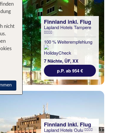
 finden
idung
Finnland inkl. Flug
h nicht
Lapland Hotels Tampere
us.
100 % Weiterempfehlung
nen
ookies
7 Nächte, ÜF, XX
p.P. ab 954 €
immen
Finnland inkl. Flug
Lapland Hotels Oulu