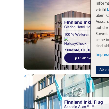
Informa
Sie im
über "C
Finnland inkl. Flug
Ausscha
Clarion Hotel Helsinki
auf die
100 % Weiterempfehlung
Soweit 
keine i
sind akt
7 Nächte, ÜF, XX
Impres
p.P. ab 941 €
Ableh
Finnland inkl. Flug
Scandic Atlas