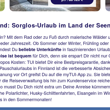
nd: Sorglos-Urlaub im Land der Seen
sein? Mit dem Rad oder zu Fuß durch malerische Wälder 
 jeder Jahreszeit. Ob Sommer oder Winter, Frühling oder 
findest Du
in faszinierenden Urlau
beliebte
Unterkünfte
für Dich, denn sie erspart Dir nicht nu
eise ist bequem
opos Kosten: TUI bietet Dir eine Bestpreisgarantie, dan
Pauschalurlaubs in Finnland ist die verbesserte Absiche
lanung vor Ort greifst Du auf die myTUI-App zu. Sie biet
r die Reiseverwaltung bis hin zum Kundenservice reich
so musst Du Dich nicht extra um Deine Anreise kümmern
e Polarlichter, Husky-Schlittenfahrten, Eisangeln im W
rks in den Sommermonaten!