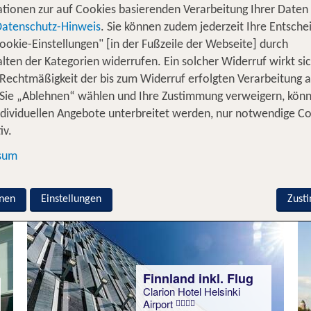
tionen zur auf Cookies basierenden Verarbeitung Ihrer Daten
Datenschutz-Hinweis
. Sie können zudem jederzeit Ihre Entsche
ookie-Einstellungen" [in der Fußzeile der Webseite] durch
Finnland inkl. Flug
lten der Kategorien widerrufen. Ein solcher Widerruf wirkt sic
Hotel Levi Panorama
 Rechtmäßigkeit der bis zum Widerruf erfolgten Verarbeitung a
100 % Weiterempfehlung
Sie „Ablehnen“ wählen und Ihre Zustimmung verweigern, kön
ndividuellen Angebote unterbreitet werden, nur notwendige C
statt
iv.
7 Nächte, ÜF, XX
1079 €
sum
p.P. ab 981 €
nen
Einstellungen
Zust
Finnland inkl. Flug
Clarion Hotel Helsinki
Airport