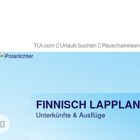
TUI.com
Urlaub buchen
Pauschalreisen
FINNLAND
FINNISCH LAPPLA
PAUSCHALREISE
Unterkünfte & Ausflüge
z.B. 1 Woche Hotel inkl. Flug
Previous