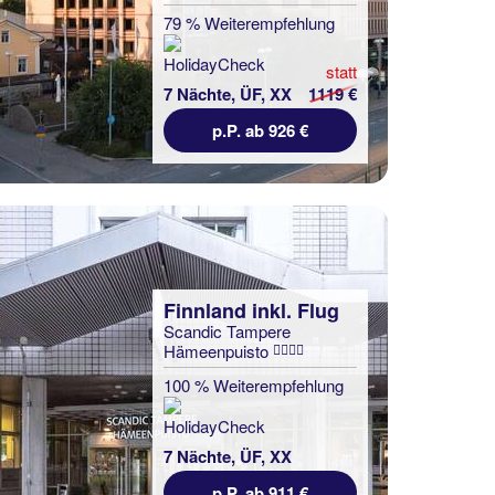
79 % Weiterempfehlung
statt
7 Nächte, ÜF, XX
1119 €
p.P. ab 926 €
Finnland inkl. Flug
Scandic Tampere
Hämeenpuisto
100 % Weiterempfehlung
7 Nächte, ÜF, XX
p.P. ab 911 €