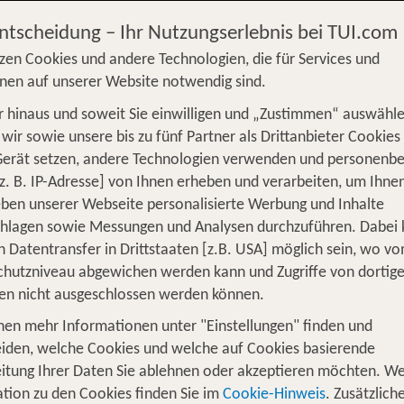
n
 ab 941 €
Entscheidung – Ihr Nutzungserlebnis bei TUI.com
zen Cookies und andere Technologien, die für Services und
nen auf unserer Website notwendig sind.
 hinaus und soweit Sie einwilligen und „Zustimmen“ auswähle
S
Flug
Ferienhaus
Mietwagen
Kreu
wir sowie unsere bis zu fünf Partner als Drittanbieter Cookies
Gerät setzen, andere Technologien verwenden und personenb
üge
Camper
Privattransfer
Zusatzleistun
z. B. IP-Adresse] von Ihnen erheben und verarbeiten, um Ihne
Von wo?
ben unserer Webseite personalisierte Werbung und Inhalte
Beliebig
chlagen sowie Messungen und Analysen durchzuführen. Dabei
n Datentransfer in Drittstaaten [z.B. USA] möglich sein, wo v
Wer reist mit?
hutzniveau abgewichen werden kann und Zugriffe von dortig
F
2 Erwachsene
en nicht ausgeschlossen werden können.
nen mehr Informationen unter "Einstellungen" finden und
he Finnland Urlaub inkl. Flug
iden, welche Cookies und welche auf Cookies basierende
itung Ihrer Daten Sie ablehnen oder akzeptieren möchten. We
tion zu den Cookies finden Sie im
Cookie-Hinweis
. Zusätzlich