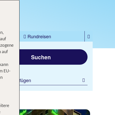
n,
zfahrten
Rundreisen
 auf
ezogene
gen
n auf
Suchen
 kann
om EU-
en
ilter hinzufügen
itere
e