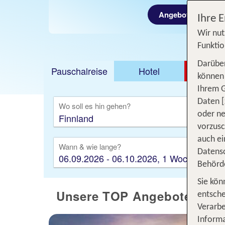
Angebot entdecke
Jetzt
Ihre 
Wir nut
Funktio
Darüber
Pauschalreise
Hotel
DEAL
können 
Ihrem 
Ausfl
Daten [
Wo soll es hin gehen?
oder ne
vorzus
auch ei
Wann & wie lange?
Datensc
06.09.2026 - 06.10.2026, 1 Woche
Behörd
Sie kön
Unsere TOP Angebote 1 Woc
entsche
Verarbe
Informa