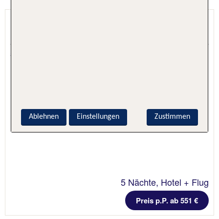
Marski by Scandic
Helsinki, Finnland, Finnland
5.4 - 90 % Weiterempfehlung
Ablehnen
Einstellungen
Zustimmen
5 Nächte, Hotel + Flug
Preis p.P. ab 551 €