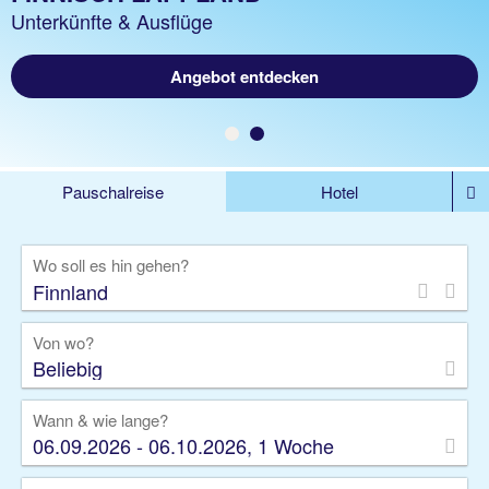
z.B. 1 Woche Hotel inkl. Flug
Unterkünfte & Ausflüge
Angebot entdecken
Jetzt ab 941 €
Pauschalreise
Hotel
DEALS
Flug
Ferienhaus
Mietwagen
Wo soll es hin gehen?
Kreuzfahrten
Rundreisen
Ausflüge
Camper
Privattransfer
Zusatzleistungen
Von wo?
Beliebig
Wann & wie lange?
06.09.2026 - 06.10.2026, 1 Woche