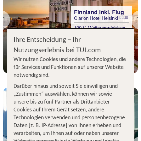
Finnland inkl. Flug
Clarion Hotel Helsinki
Previous
100 % Weiterempfehlung
Ihre Entscheidung – Ihr
7 Nächte, ÜF, XX
Nutzungserlebnis bei TUI.com
p.P. ab 941 €
Wir nutzen Cookies und andere Technologien, die
für Services und Funktionen auf unserer Website
notwendig sind.
Darüber hinaus und soweit Sie einwilligen und
„Zustimmen“ auswählen, können wir sowie
unsere bis zu fünf Partner als Drittanbieter
Cookies auf Ihrem Gerät setzen, andere
Technologien verwenden und personenbezogene
Daten [z. B. IP-Adresse] von Ihnen erheben und
verarbeiten, um Ihnen auf oder neben unserer
Finnland inkl. Flug