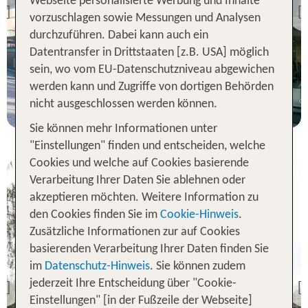
Webseite personalisierte Werbung und Inhalte
Scandic Atlas
Previous
vorzuschlagen sowie Messungen und Analysen
100 % Weiterempfehlung
durchzuführen. Dabei kann auch ein
Datentransfer in Drittstaaten [z.B. USA] möglich
sein, wo vom EU-Datenschutzniveau abgewichen
7 Nächte, ÜF, XX
werden kann und Zugriffe von dortigen Behörden
p.P. ab 951 €
nicht ausgeschlossen werden können.
Sie können mehr Informationen unter
"Einstellungen" finden und entscheiden, welche
Cookies und welche auf Cookies basierende
Verarbeitung Ihrer Daten Sie ablehnen oder
akzeptieren möchten. Weitere Information zu
den Cookies finden Sie im
Cookie-Hinweis
.
Zusätzliche Informationen zur auf Cookies
basierenden Verarbeitung Ihrer Daten finden Sie
im
Datenschutz-Hinweis
. Sie können zudem
Finnland inkl. Flug
Scandic Rosendahl
jederzeit Ihre Entscheidung über "Cookie-
Previous
Einstellungen" [in der Fußzeile der Webseite]
100 % Weiterempfehlung