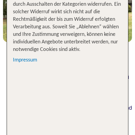
durch Ausschalten der Kategorien widerrufen. Ein
solcher Widerruf wirkt sich nicht auf die
7 Nächte, ÜF, XX
Rechtmäßigkeit der bis zum Widerruf erfolgten
p.P. ab 924 €
Verarbeitung aus. Soweit Sie „Ablehnen“ wählen
und Ihre Zustimmung verweigern, können keine
individuellen Angebote unterbreitet werden, nur
notwendige Cookies sind aktiv.
Impressum
Pauschalreisen nach Finnland:
Sorglos-Urlaub im Land der Seen
und Polarlichter
Du liebst es, in der Natur unterwegs zu sein? Mit
dem Rad oder zu Fuß durch malerische Wälder und
Seenlandschaften zu streifen? Dann bist Du in
Finnland genau richtig - und das zu jeder
Jahreszeit. Ob Sommer oder Winter, Frühling oder