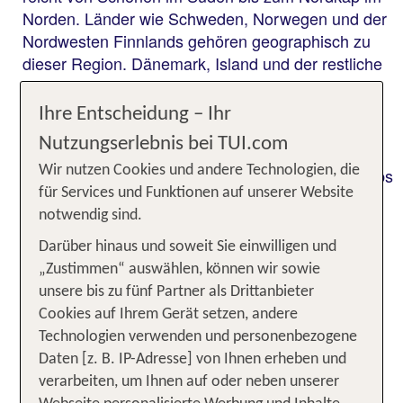
Norden. Länder wie Schweden, Norwegen und der
Nordwesten Finnlands gehören geographisch zu
dieser Region. Dänemark, Island und der restliche
Teil von Finnland werden nur im historischen und
kulturellen Sinne zu Skandinavien gezählt. Aber
Ihre Entscheidung – Ihr
eines haben all diese Länder gemeinsam: Sie
Nutzungserlebnis bei TUI.com
bieten dir ein kontrastreiches Erlebnisprogramm!
Wir nutzen Cookies und andere Technologien, die
Die endlose und unberührte Natur lädt zu Roadtrips
für Services und Funktionen auf unserer Website
und Camping ein. Metropole wie Stockholm,
notwendig sind.
Helsinki, Kopenhagen oder Oslo faszinieren mit
nordischem Charme und einer spannenden
Darüber hinaus und soweit Sie einwilligen und
Kombination aus Architektur und Kultur.
„Zustimmen“ auswählen, können wir sowie
Skandinaviens ländliche Regionen bieten sich
unsere bis zu fünf Partner als Drittanbieter
besonders für Naturliebhaber, Aktivurlauber und
Cookies auf Ihrem Gerät setzen, andere
Ruhesuchende an. Ob Norwegens Fjorde, die
Technologien verwenden und personenbezogene
endlosen Nordseestrände in Dänemark, Finnlands
Daten [z. B. IP-Adresse] von Ihnen erheben und
Seenplatte oder die weiten Wälder Schwedens –
verarbeiten, um Ihnen auf oder neben unserer
hier findet jeder seinen persönlichen Rückzugsort.