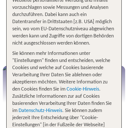
Webseite personalisierte Werbung und Inhalte
Besonders auch für Familien garantiert
vorzuschlagen sowie Messungen und Analysen
Skandinavien einen Urlaub voller unvergesslicher
durchzuführen. Dabei kann auch ein
Erlebnisse. Von Badeurlaub bis Freizeitparks gibt
Datentransfer in Drittstaaten [z.B. USA] möglich
es unzählige Attraktionen für Groß und Klein! Wir
sein, wo vom EU-Datenschutzniveau abgewichen
geben dir hier einen kurzen Überblick über die
werden kann und Zugriffe von dortigen Behörden
schönsten Regionen, touristischen Highlights und
nicht ausgeschlossen werden können.
spannendsten Städte. Plane und buche deinen
Sie können mehr Informationen unter
Traumurlaub in Skandinavien mit TUI!
"Einstellungen" finden und entscheiden, welche
Cookies und welche auf Cookies basierende
NEU: Skiurlaub in Skandinavien
Verarbeitung Ihrer Daten Sie ablehnen oder
inklusive Flug
akzeptieren möchten. Weitere Information zu
Skigebiete in Sälen (Schweden) & Trysil
den Cookies finden Sie im
Cookie-Hinweis
.
(Norwegen)
Zusätzliche Informationen zur auf Cookies
basierenden Verarbeitung Ihrer Daten finden Sie
Jetzt buchen!
im
Datenschutz-Hinweis
. Sie können zudem
jederzeit Ihre Entscheidung über "Cookie-
Einstellungen" [in der Fußzeile der Webseite]