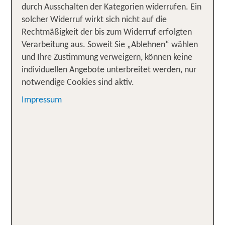
durch Ausschalten der Kategorien widerrufen. Ein
Darum TUI Skiurlaub in
solcher Widerruf wirkt sich nicht auf die
Skandinavien
Rechtmäßigkeit der bis zum Widerruf erfolgten
Verarbeitung aus. Soweit Sie „Ablehnen“ wählen
Skiurlaub mit Schneesicherheit
✓
und Ihre Zustimmung verweigern, können keine
Komfortabel als Pauschalreise inkl. Flug
individuellen Angebote unterbreitet werden, nur
✓
notwendige Cookies sind aktiv.
Mit Flug ab/bis Düsseldorf, Hotel und Transfer
✓
Impressum
Zug zum Flug kostenlos zubuchbar
✓
Skiverleih vor Ort oder Sportgepäck buchen
✓
Vielfältige Aktivitäten möglich – von
✓
Hundeschlitten bis Eisangeln
Winternaturerlebnis mit Chance auf Nordlichter
✓
Mehr Inspiration im TUI Reiseblog:
"Skifahren
✓
mal anders: Neue Hotspots in Schweden und
Norwegen"