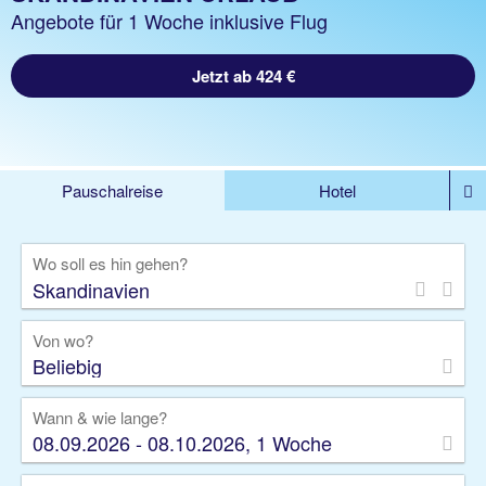
Angebote für 1 Woche inklusive Flug
Jetzt ab 424 €
Pauschalreise
Hotel
DEALS
Flug
Ferienhaus
Mietwagen
Wo soll es hin gehen?
Kreuzfahrten
Rundreisen
Ausflüge
Camper
Privattransfer
Zusatzleistungen
Von wo?
Beliebig
Wann & wie lange?
08.09.2026 - 08.10.2026, 1 Woche