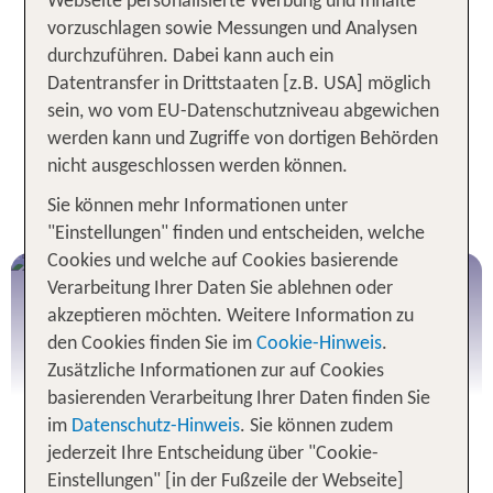
Webseite personalisierte Werbung und Inhalte
Besonders auch für Familien garantiert
vorzuschlagen sowie Messungen und Analysen
Skandinavien einen Urlaub voller unvergesslicher
durchzuführen. Dabei kann auch ein
Erlebnisse. Von Badeurlaub bis Freizeitparks gibt
Datentransfer in Drittstaaten [z.B. USA] möglich
es unzählige Attraktionen für Groß und Klein! Wir
sein, wo vom EU-Datenschutzniveau abgewichen
geben dir hier einen kurzen Überblick über die
werden kann und Zugriffe von dortigen Behörden
schönsten Regionen, touristischen Highlights und
nicht ausgeschlossen werden können.
spannendsten Städte. Plane und buche deinen
Sie können mehr Informationen unter
Traumurlaub in Skandinavien mit TUI!
"Einstellungen" finden und entscheiden, welche
Cookies und welche auf Cookies basierende
NEU: Skiurlaub in Skandinavien
Verarbeitung Ihrer Daten Sie ablehnen oder
inklusive Flug
akzeptieren möchten. Weitere Information zu
Skigebiete in Sälen (Schweden) & Trysil
den Cookies finden Sie im
Cookie-Hinweis
.
(Norwegen)
Zusätzliche Informationen zur auf Cookies
basierenden Verarbeitung Ihrer Daten finden Sie
Jetzt buchen!
im
Datenschutz-Hinweis
. Sie können zudem
jederzeit Ihre Entscheidung über "Cookie-
Einstellungen" [in der Fußzeile der Webseite]