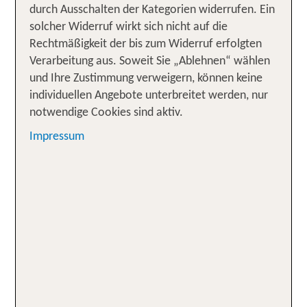
durch Ausschalten der Kategorien widerrufen. Ein
Darum TUI Skiurlaub in
solcher Widerruf wirkt sich nicht auf die
Skandinavien
Rechtmäßigkeit der bis zum Widerruf erfolgten
Verarbeitung aus. Soweit Sie „Ablehnen“ wählen
Skiurlaub mit Schneesicherheit
✓
und Ihre Zustimmung verweigern, können keine
Komfortabel als Pauschalreise inkl. Flug
individuellen Angebote unterbreitet werden, nur
✓
notwendige Cookies sind aktiv.
Mit Flug ab/bis Düsseldorf, Hotel und Transfer
✓
Impressum
Zug zum Flug kostenlos zubuchbar
✓
Skiverleih vor Ort oder Sportgepäck buchen
✓
Vielfältige Aktivitäten möglich – von
✓
Hundeschlitten bis Eisangeln
Winternaturerlebnis mit Chance auf Nordlichter
✓
Mehr Inspiration im TUI Reiseblog:
"Skifahren
✓
mal anders: Neue Hotspots in Schweden und
Norwegen"