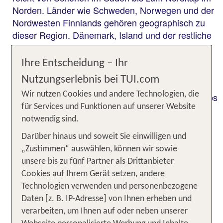
Norden. Länder wie Schweden, Norwegen und der
Nordwesten Finnlands gehören geographisch zu
dieser Region. Dänemark, Island und der restliche
Teil von Finnland werden nur im historischen und
kulturellen Sinne zu Skandinavien gezählt. Aber
Ihre Entscheidung – Ihr
eines haben all diese Länder gemeinsam: Sie
Nutzungserlebnis bei TUI.com
bieten dir ein kontrastreiches Erlebnisprogramm!
Wir nutzen Cookies und andere Technologien, die
Die endlose und unberührte Natur lädt zu Roadtrips
für Services und Funktionen auf unserer Website
und Camping ein. Metropole wie Stockholm,
notwendig sind.
Helsinki, Kopenhagen oder Oslo faszinieren mit
nordischem Charme und einer spannenden
Darüber hinaus und soweit Sie einwilligen und
Kombination aus Architektur und Kultur.
„Zustimmen“ auswählen, können wir sowie
Skandinaviens ländliche Regionen bieten sich
unsere bis zu fünf Partner als Drittanbieter
besonders für Naturliebhaber, Aktivurlauber und
Cookies auf Ihrem Gerät setzen, andere
Ruhesuchende an. Ob Norwegens Fjorde, die
Technologien verwenden und personenbezogene
endlosen Nordseestrände in Dänemark, Finnlands
Daten [z. B. IP-Adresse] von Ihnen erheben und
Seenplatte oder die weiten Wälder Schwedens –
verarbeiten, um Ihnen auf oder neben unserer
hier findet jeder seinen persönlichen Rückzugsort.