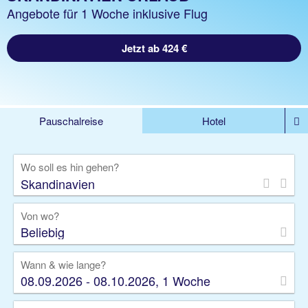
Angebote für 1 Woche inklusive Flug
Jetzt ab 424 €
Pauschalreise
Hotel
DEALS
Flug
Ferienhaus
Mietwagen
Wo soll es hin gehen?
Kreuzfahrten
Rundreisen
Ausflüge
Camper
Privattransfer
Zusatzleistungen
Von wo?
Beliebig
Wann & wie lange?
08.09.2026 - 08.10.2026, 1 Woche