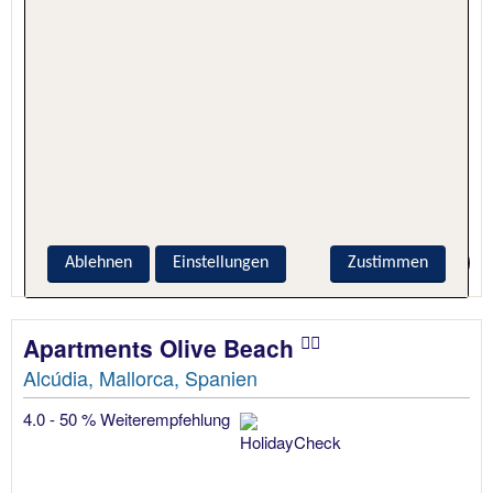
5 Nächte, Hotel + Flug
Preis p.P. ab 436 €
Ablehnen
Einstellungen
Zustimmen
Apartments Olive Beach
Alcúdia, Mallorca, Spanien
4.0 - 50 % Weiterempfehlung