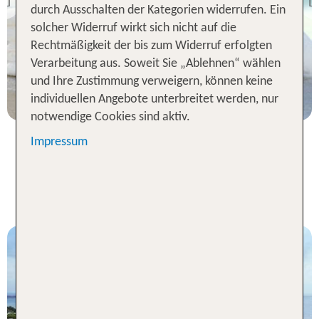
Previous
durch Ausschalten der Kategorien widerrufen. Ein
100 % Weiterempfehlung
solcher Widerruf wirkt sich nicht auf die
Rechtmäßigkeit der bis zum Widerruf erfolgten
statt
7 Nächte, Ü, XX
874 €
Verarbeitung aus. Soweit Sie „Ablehnen“ wählen
und Ihre Zustimmung verweigern, können keine
p.P. ab 719 €
individuellen Angebote unterbreitet werden, nur
notwendige Cookies sind aktiv.
Impressum
Ibiza Pauschalreisen - TOP
Angebote für 1 Woche