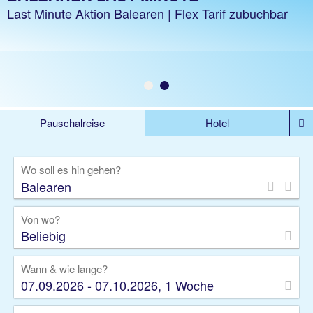
z.B. 1 Woche inkl. Flug
Last Minute Aktion Balearen | Flex Tarif zubuchbar
Jetzt ab 354 €
Pauschalreise
Hotel
DEALS
Flug
Ferienhaus
Mietwagen
Wo soll es hin gehen?
Kreuzfahrten
Rundreisen
Ausflüge
Camper
Privattransfer
Zusatzleistungen
Von wo?
Beliebig
Wann & wie lange?
07.09.2026 - 07.10.2026, 1 Woche