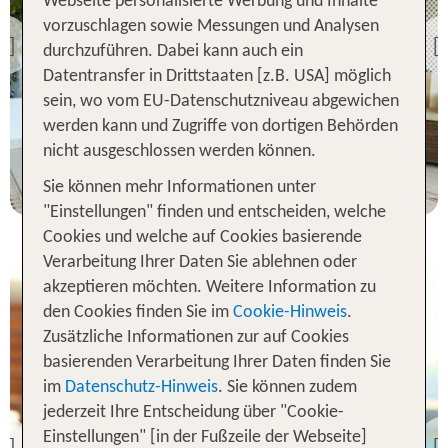
Webseite personalisierte Werbung und Inhalte
Formentera
vorzuschlagen sowie Messungen und Analysen
Paya I Apartamentos
Previous
durchzuführen. Dabei kann auch ein
100 % Weiterempfehlung
Datentransfer in Drittstaaten [z.B. USA] möglich
sein, wo vom EU-Datenschutzniveau abgewichen
statt
werden kann und Zugriffe von dortigen Behörden
7 Nächte, Ü, XX
1088 €
nicht ausgeschlossen werden können.
p.P. ab 933 €
Sie können mehr Informationen unter
"Einstellungen" finden und entscheiden, welche
Cookies und welche auf Cookies basierende
Verarbeitung Ihrer Daten Sie ablehnen oder
akzeptieren möchten. Weitere Information zu
den Cookies finden Sie im
Cookie-Hinweis
.
Zusätzliche Informationen zur auf Cookies
basierenden Verarbeitung Ihrer Daten finden Sie
im
Datenschutz-Hinweis
. Sie können zudem
jederzeit Ihre Entscheidung über "Cookie-
Formentera
Einstellungen" [in der Fußzeile der Webseite]
Pinomar