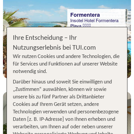
Formentera
Insotel Hotel Formentera
Playa
Previous
89 % Weiterempfehlung
Ihre Entscheidung – Ihr
Nutzungserlebnis bei TUI.com
statt
7 Nächte, HP, DZ
810 €
Wir nutzen Cookies und andere Technologien, die
p.P. ab 753 €
für Services und Funktionen auf unserer Website
notwendig sind.
Darüber hinaus und soweit Sie einwilligen und
„Zustimmen“ auswählen, können wir sowie
unsere bis zu fünf Partner als Drittanbieter
Cookies auf Ihrem Gerät setzen, andere
Technologien verwenden und personenbezogene
Daten [z. B. IP-Adresse] von Ihnen erheben und
verarbeiten, um Ihnen auf oder neben unserer