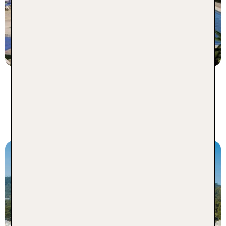
statt
1 Nacht, Ü, Su
544 €
p.P. ab 312 €
Mallorca Pauschalreisen - TOP
Angebote für 1 Woche
Mallorca
Grupotel Aguait Resort &