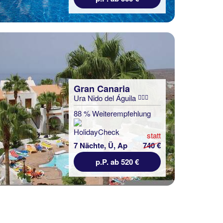
Gran Canaria
Ura Nido del Águila
Gran Canaria
Rk Farallón Canteras
88 % Weiterempfehlung
100 % Weiterempfehlung
statt
7 Nächte, Ü, Ap
740 €
statt
7 Nächte, Ü, XX
882 €
p.P. ab 520 €
p.P. ab 547 €