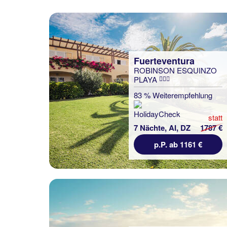
Fuerteventura
ROBINSON ESQUINZO
PLAYA
83 % Weiterempfehlung
statt
7 Nächte, AI, DZ
1787 €
p.P. ab 1161 €