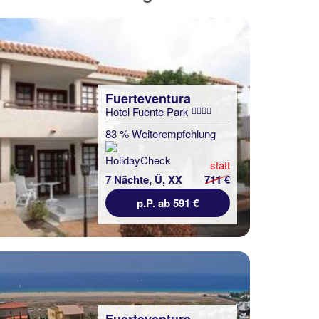
Fuerteventura
Hotel Fuente Park
83 % Weiterempfehlung
statt
7 Nächte, Ü, XX
711 €
p.P. ab 591 €