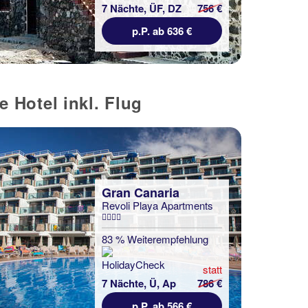
7 Nächte, ÜF, DZ
756 €
p.P. ab 636 €
 Hotel inkl. Flug
Gran Canaria
Revoli Playa Apartments
83 % Weiterempfehlung
statt
7 Nächte, Ü, Ap
786 €
p.P. ab 566 €