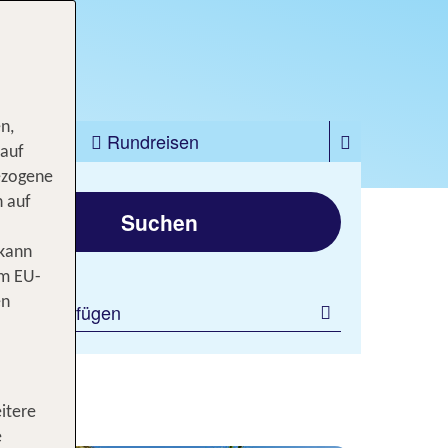
Jetzt buchen!
n,
zfahrten
Rundreisen
 auf
ezogene
gen
n auf
Suchen
 kann
Gran Canaria
om EU-
Riu Gran Canaria
en
ilter hinzufügen
96 % Weiterempfehlung
statt
7 Nächte, AI, DZ
1548 €
p.P. ab 1210 €
itere
e