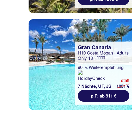
Gran Canaria
H10 Costa Mogan - Adults
Only 18+
Gran Canaria
Tusity ONE
90 % Weiterempfehlung
100 % Weiterempfehlung
statt
7 Nächte, ÜF, JS
1051 €
statt
7 Nächte, Ü, XX
875 €
p.P. ab 911 €
p.P. ab 540 €