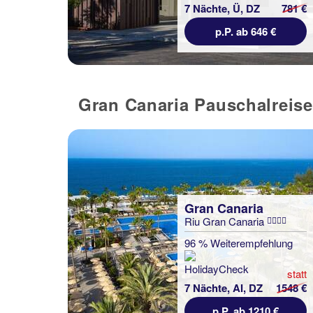
7 Nächte, Ü, DZ
781 €
p.P. ab 646 €
Gran Canaria Pauschalreise
Gran Canaria
Riu Gran Canaria
96 % Weiterempfehlung
statt
7 Nächte, AI, DZ
1548 €
p.P. ab 1210 €