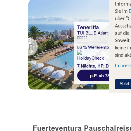
Informa
Sie im
über "C
Fuerteventura
Ausscha
ills
SBH Maxorata Resort
auf die
Soweit 
lung
70 % Weiterempfehlung
keine i
Previous
sind akt
statt
statt
1165 €
7 Nächte, AI, DZ
1011 €
Impres
€
p.P. ab 830 €
Ableh
Fuerteventura Pauschalreis