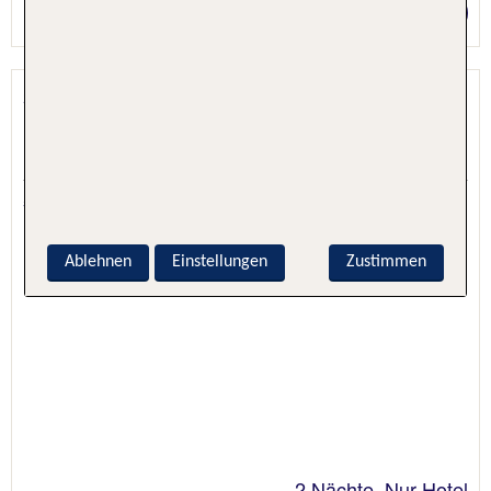
Preis p.P. ab 188 €
Sieben Welten Hotel & SPA Resort
Fulda, Rhön, Deutschland
5.5 - 97 % Weiterempfehlung
Ablehnen
Einstellungen
Zustimmen
2 Nächte, Nur Hotel