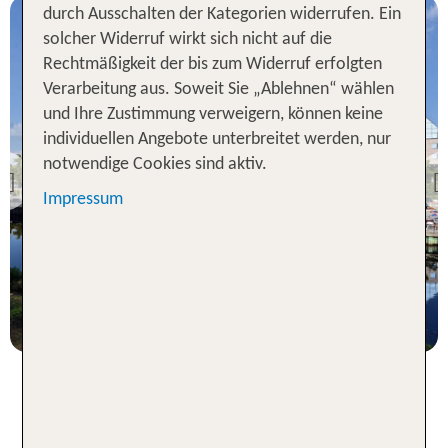
durch Ausschalten der Kategorien widerrufen. Ein
solcher Widerruf wirkt sich nicht auf die
Rechtmäßigkeit der bis zum Widerruf erfolgten
Verarbeitung aus. Soweit Sie „Ablehnen“ wählen
und Ihre Zustimmung verweigern, können keine
individuellen Angebote unterbreitet werden, nur
Berlin
notwendige Cookies sind aktiv.
Estrel Berlin
Previous
Impressum
94 % Weiterempfehlung
1 Nacht, Ü, DZ
p.P. ab 45 €
Hotels in Deutschland für