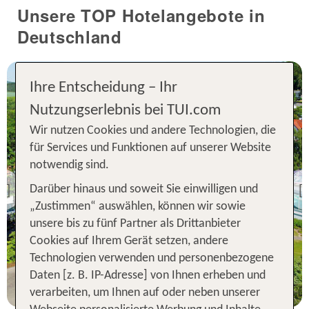
Unsere TOP Hotelangebote in
Deutschland
Ihre Entscheidung – Ihr
Nutzungserlebnis bei TUI.com
Wir nutzen Cookies und andere Technologien, die
für Services und Funktionen auf unserer Website
Hessen
notwendig sind.
Göbel's Hotel Aquavita
Darüber hinaus und soweit Sie einwilligen und
Previous
95 % Weiterempfehlung
„Zustimmen“ auswählen, können wir sowie
unsere bis zu fünf Partner als Drittanbieter
Cookies auf Ihrem Gerät setzen, andere
1 Nacht, ÜF, XX
Technologien verwenden und personenbezogene
p.P. ab 78 €
Daten [z. B. IP-Adresse] von Ihnen erheben und
verarbeiten, um Ihnen auf oder neben unserer