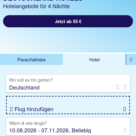
Hotelangebote für 4 Nächte
Jetzt ab 55 €
Pauschalreise
Hotel
DEALS
Flug
Ferienhaus
Mietwagen
Wo soll es hin gehen?
Kreuzfahrten
Rundreisen
Ausflüge
Camper
Privattransfer
Zusatzleistungen
Flug hinzufügen
Wann & wie lange?
10.08.2026 - 07.11.2026, Beliebig