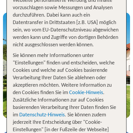
Webseite personalisierte Werbung und Inhalte
vorzuschlagen sowie Messungen und Analysen
durchzuführen. Dabei kann auch ein
Datentransfer in Drittstaaten [z.B. USA] möglich
sein, wo vom EU-Datenschutzniveau abgewichen
werden kann und Zugriffe von dortigen Behörden
nicht ausgeschlossen werden können.
Allgäu
Best Western Plus
Sie können mehr Informationen unter
Parkhotel Maximilian
"Einstellungen" finden und entscheiden, welche
Ottobeuren
Previous
Cookies und welche auf Cookies basierende
88 % Weiterempfehlung
Verarbeitung Ihrer Daten Sie ablehnen oder
akzeptieren möchten. Weitere Information zu
den Cookies finden Sie im
Cookie-Hinweis
.
1 Nacht, ÜF, XX
Zusätzliche Informationen zur auf Cookies
p.P. ab 76 €
basierenden Verarbeitung Ihrer Daten finden Sie
im
Datenschutz-Hinweis
. Sie können zudem
jederzeit Ihre Entscheidung über "Cookie-
Einstellungen" [in der Fußzeile der Webseite]