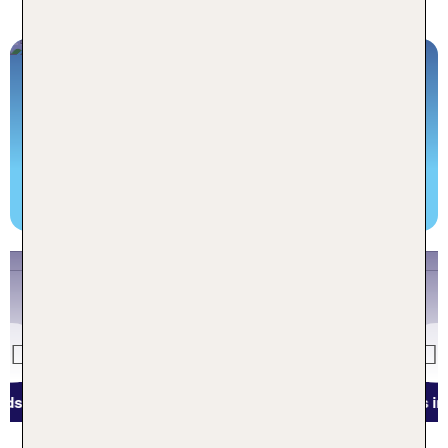
beliebtesten Reisezielen
TUI KIDS CLUBS in Deutschland
Deutschsprachige Kinderbetreuung, All Inclusive
uvm.
Jetzt buchen!
Harz
Previous
Hotels im Harz